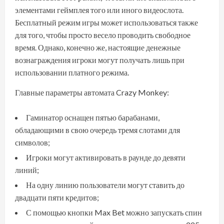
элементами геймплея того или иного видеослота.
Бесплатный режим игры может использоваться также
для того, чтобы просто весело проводить свободное
время. Однако, конечно же, настоящие денежные
вознаграждения игроки могут получать лишь при
использовании платного режима.
Главные параметры автомата Crazy Monkey:
Гаминатор оснащен пятью барабанами,
обладающими в свою очередь тремя слотами для
символов;
Игроки могут активировать в раунде до девяти
линий;
На одну линию пользователи могут ставить до
двадцати пяти кредитов;
С помощью кнопки Max Bet можно запускать спин