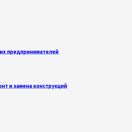
их предпринимателей
онт и замена конструкций
тов при продаже жилья в крупных городах Росси