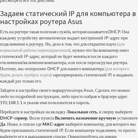
рассмотреть все эти действия.
Задаем статический IP для компьютера в
настройках роутера Asus
Есть на роутере такая полезная служба, которая называется DHCP. Она
каждому устройству автоматически выдает внутренний IP-адрес при
подключении к роутеру. Но, дело в том, что для открытия порта
(для
нормальной работы перенаправления)
, нужно что бы компьютер имел
статический IP-адрес, который не будет меняться после каждого
отключения/включения компьютера, или после перезагрузки роутера.
Поэтому, мы «попросим» DHCP для нашего компьютера
(для которого
будем делать проброс порта)
зарезервировать статический IP, и выдавать
каждый раз только его.
Зайдите в настройки своего маршрутизатора Asus. Сделать это можно
либо по
подробной инструкции
, либо просто набрав в браузере адрес
192.168.1.1 и указав имя пользователя и пароль.
Перейдите в настройках на вкладку
Локальная сеть
, и сверху выберите
DHCP-сервер
. Возле пункта
Включить назначение вручную
установите
Да
. Ниже, в списке где
MAC-адрес
выберите компьютер, для которого мы
будем присваивать статический IP. Если компьютре подключен, то просто
выберите его в выпадающем списке. Ориентируйтесь по имени