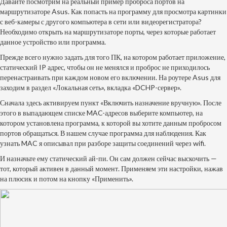
Давайте посмотрим на реальный пример проброса портов на
маршрутизаторе Asus. Как попасть на программу для просмотра картинки
с веб-камеры с другого компьютера в сети или видеорегистратора?
Необходимо открыть на маршрутизаторе порты, через которые работает
данное устройство или программа.
Прежде всего нужно задать для того ПК, на котором работает приложение,
статический IP адрес
, чтобы он не менялся и проброс не приходилось
перенастраивать при каждом новом его включении. На роутере Asus для
заходим в раздел «Локальная сеть», вкладка «DCHP-сервер».
Сначала здесь активируем пункт «Включить назначение вручную». После
этого в выпадающем списке MAC-адресов выберите компьютер, на
котором установлена программа, к которой вы хотите данным пробросом
портов обращаться. В нашем случае программа для наблюдения. Как
узнать MAC я описывал при разборе
защиты соединений через wifi
.
И назначьте ему статический ай-пи. Он сам должен сейчас выскочить —
тот, который активен в данный момент. Применяем эти настройки, нажав
на плюсик и потом на кнопку «Применить».