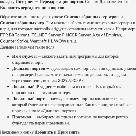
вкладку
Интернет
—
Переадресация портов
. Ставим
Да
возле пункта
Включить переадресацию портов
.
Обратите внимание на два пункта:
Список избранных серверов
, и
Список избранных игр
. Там можно выбрать самые популярные серверы и
игры, для которых настройки будут выставлены автоматически. Например:
FTP, BitTorrent, TELNET Server, FINGER Server, Age of Empires,
Counter Strike, Warcraft III, WOW и т. д.
Дальше заполняем такие поля:
Имя службы
— можете задать имя программы для которой
открываете порт.
Диапазон портов
— здесь задаем сам порт, если он один, как у меня
на примере. Если вы хотите задать именно диапазон, то задаем
через двоеточие, вот так: 30297:30597.
Локальный IP-адрес
— выбираем из списка IP, который мы
присвоили нашему компьютеру.
Локальный порт
— здесь указываем порт на компьютере, на
который будет идти перенаправленные. Как правило, это такой же
порт как в поле «Диапазон портов».
Протокол
— выбираем из списка протокол, по которому роутер
будет делать перенаправленные.
Нажимаем кнопку
Добавить
и
Применить
.