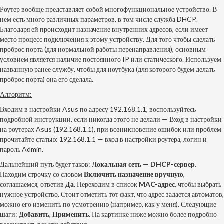
Роутер вообще представляет собой многофункциональное устройство. В
нем есть много различных параметров, в том числе служба DHCP.
Благодаря ей происходит назначение внутренних адресов, если имеет
место процесс подключения к этому устройству. Для того чтобы сделать
проброс порта (для нормальной работы перенаправления), основным
условием является наличие постоянного IP или статического. Используем
названную ранее службу, чтобы для ноутбука (для которого будем делать
проброс порта) она его сделала.
Алгоритм:
Входим в настройки Asus по адресу 192.168.1.1, воспользуйтесь
подробной инструкции, если никогда этого не делали —
Вход в настройки
на роутерах Asus (192.168.1.1)
, при возникновение ошибок или проблем
прочитайте статью:
192.168.1.1 — вход в настройки роутера, логин и
пароль Admin
.
Дальнейший путь будет таков:
Локальная сеть
—
DHCP-сервер
.
Находим строчку со словом
Включить назначение вручную
,
соглашаемся, ответив
Да
. Переходим в список
MAC-адрес
, чтобы выбрать
нужное устройство. Стоит отметить тот факт, что адрес задается автоматов,
можно его изменить по усмотрению (например, как у меня). Следующие
шаги:
Добавить
,
Применить
. На картинке ниже можно более подробно