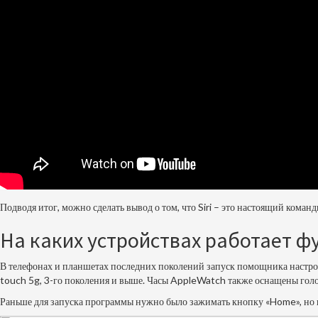
Подводя итог, можно сделать вывод о том, что Siri – это настоящий ком
На каких устройствах работает ф
В телефонах и планшетах последних поколений запуск помощника настроен
touch 5g, 3-го поколения и выше. Часы AppleWatch также оснащены голос
Раньше для запуска программы нужно было зажимать кнопку «Home», но п