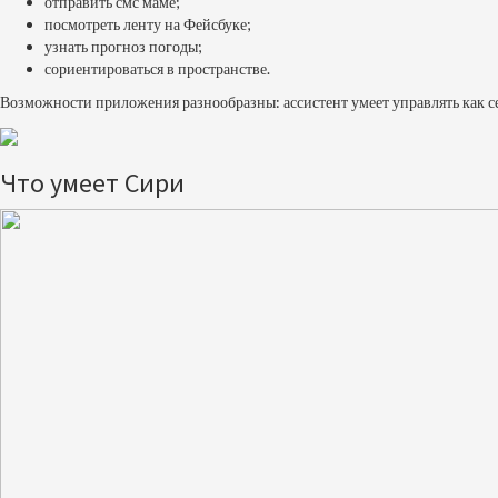
отправить смс маме;
посмотреть ленту на Фейсбуке;
узнать прогноз погоды;
сориентироваться в пространстве.
Возможности приложения разнообразны: ассистент умеет управлять как сер
Что умеет Сири