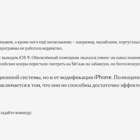
 языком, а кроме него ещё несколькими – например, малайским, португаль
программа не работала корректно.
 с выходом iOS 9. Обновлённый помощник оказался умнее: он начал поним
сийские юзеры перестали смотреть на Siri как на забавную, но бесполезну
рационной системы, но и от модификации iPhone. Полноценн
аключается в том, что они не способны достаточно эффек
 задайте команду: