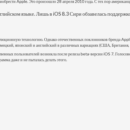
приобрести Apple. Это произошло 28 апреля 2010 года. С тех пор америк
нглийском языке. Лишь в iOS 8.3 Сири обзавелась поддержко
олюционную технологию. Однако отечественных поклонников бренда Appl
мецкий, японский и английский в различных вариациях (США, Британия, 
ественных пользователей возникла после релиза beta-версии iOS 7. Голосо
амма даже и не пыталась делать этого.