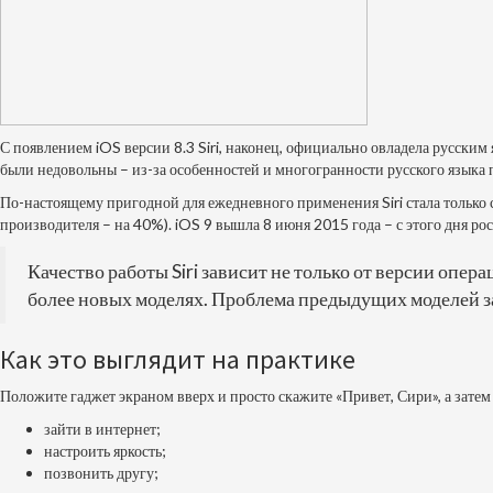
С появлением iOS версии 8.3 Siri, наконец, официально овладела русским
были недовольны – из-за особенностей и многогранности русского языка 
По-настоящему пригодной для ежедневного применения Siri стала только
производителя – на 40%). iOS 9 вышла 8 июня 2015 года – с этого дня рос
Качество работы Siri зависит не только от версии опе
более новых моделях. Проблема предыдущих моделей з
Как это выглядит на практике
Положите гаджет экраном вверх и просто скажите «Привет, Сири», а затем
зайти в интернет;
настроить яркость;
позвонить другу;