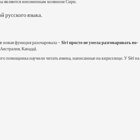
анцы являются неизменным хозяином Сири.
й русского языка.
e новая функция разочаровала –
Siri просто не умела разговаривать по-
Австралия, Канада).
вого помощника научили читать имена, написанные на кириллице. У Siri на