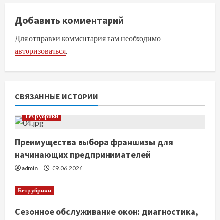
л
Добавить комментарий
ж
Для отправки комментария вам необходимо
и
авторизоваться
.
т
ь
СВЯЗАННЫЕ ИСТОРИИ
ч
Без рубрики
т
Преимущества выбора франшизы для
е
начинающих предпринимателей
н
admin
09.06.2026
и
Без рубрики
е
Сезонное обслуживание окон: диагностика,