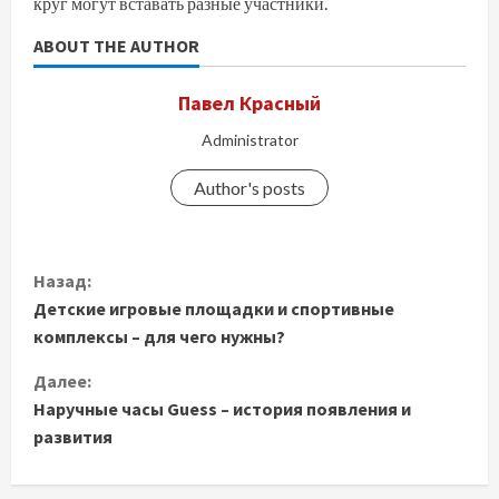
круг могут вставать разные участники.
ABOUT THE AUTHOR
Павел Красный
Administrator
Author's posts
П
Назад:
Детские игровые площадки и спортивные
р
комплексы – для чего нужны?
о
Далее:
д
Наручные часы Guess – история появления и
развития
о