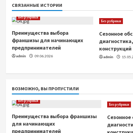
СВЯЗАННЫЕ ИСТОРИИ
и
Без рубрики
т
Без рубрики
ь
Преимущества выбора
Сезонное обс
франшизы для начинающих
диагностика,
ч
предпринимателей
конструкций
admin
09.06.2026
т
admin
15.05.
е
н
ВОЗМОЖНО, ВЫ ПРОПУСТИЛИ
и
Без рубрики
Без рубрики
е
Преимущества выбора франшизы
Сезонное 
для начинающих
диагности
предпринимателей
конструк