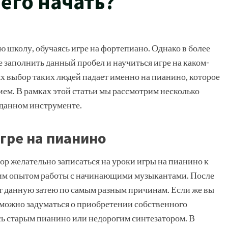
чего начать?
ю школу, обучаясь игре на фортепиано. Однако в более
 заполнить данный пробел и научиться игре на каком-
х выбор таких людей падает именно на пианино, которое
ем. В рамках этой статьи мы рассмотрим несколько
а данном инструменте.
гре на пианино
ор желательно записаться на уроки игры на пианино к
шим опытом работы с начинающими музыкантами. После
т данную затею по самым разным причинам. Если же вы
е можно задуматься о приобретении собственного
сь старым пианино или недорогим синтезатором. В