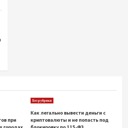
и
Без рубрики
Как легально вывести деньги с
тов при
криптовалюты и не попасть под
х городах
блокировку по 115-ФЗ