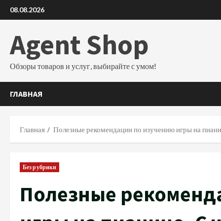
Перейти
08.08.2026
к
содержимому
Agent Shop
Обзоры товаров и услуг, выбирайте с умом!
ГЛАВНАЯ
Главная
Полезные рекомендации по изучению игры на пианин
Без рубрики
Полезные рекоменд