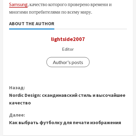
Samsung
, качество которого проверено времени и
многими потребителями по всему миру.
ABOUT THE AUTHOR
lightside2007
Editor
Author's posts
П
Назад:
Nordic Design: скандинавский стиль и высочайшее
р
качество
о
Далее:
д
Как выбрать футболку для печати изображения