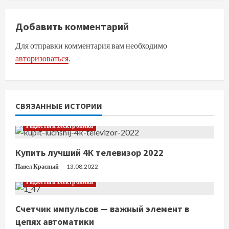
о
л
Добавить комментарий
ж
Для отправки комментария вам необходимо
авторизоваться
.
и
т
ь
СВЯЗАННЫЕ ИСТОРИИ
ч
Гаджеты и электроника
т
Купить лучший 4К телевизор 2022
е
Павел Красный
13.08.2022
Гаджеты и электроника
н
Счетчик импульсов — важный элемент в
и
цепях автоматики