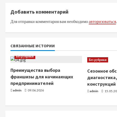
о
д
Добавить комментарий
Для отправки комментария вам необходимо
авторизоваться
.
о
л
ж
СВЯЗАННЫЕ ИСТОРИИ
и
Без рубрики
Без рубрики
т
Преимущества выбора
Сезонное обс
франшизы для начинающих
ь
диагностика,
предпринимателей
конструкций
ч
admin
09.06.2026
admin
15.05.2
т
е