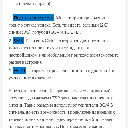
глаза (слева-направо):
Подключение к сети
. Мигает при подключении,
горит в случае успеха. Есть три цвета: зеленый (2G),
синий (3G), голубой (3G+ и 4G LTE).
SMS
. Если есть СМС – загорится. Для прочтения
можно воспользоваться или стандартным
настройщиком, или мобильным приложением (смотрите
раздел настроек).
Wi-Fi
. Загорается при активации точки доступа. По
умолчанию включено.
Еше один интересный, а для кого-то и очень важный
элемент – два разъема TS9 для подключения внешних
антенн. Такие разъемы используют усилители 3G/4G
сигнала, но есть возможность и подключения внешних
телевизионных антенн через переходники (пигтейлы)
или даже автомобильных. При этом если у вас два