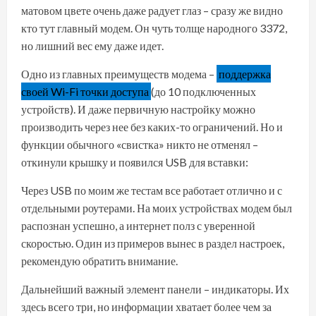
матовом цвете очень даже радует глаз – сразу же видно
кто тут главный модем. Он чуть толще народного 3372,
но лишний вес ему даже идет.
Одно из главных преимуществ модема –
поддержка
своей Wi-Fi точки доступа
(до 10 подключенных
устройств). И даже первичную настройку можно
производить через нее без каких-то ограничений. Но и
функции обычного «свистка» никто не отменял –
откинули крышку и появился USB для вставки:
Через USB по моим же тестам все работает отлично и с
отдельными роутерами. На моих устройствах модем был
распознан успешно, а интернет полз с уверенной
скоростью. Один из примеров вынес в раздел настроек,
рекомендую обратить внимание.
Дальнейший важный элемент панели – индикаторы. Их
здесь всего три, но информации хватает более чем за