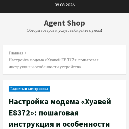
Перейти
09.08.2026
к
содержимому
Agent Shop
Обзоры товаров и услуг, выбирайте с умом!
Главная
Настройка модема «Хуавей Е8372»: пошаговая
инструкция и особенности устройства
Гаджеты и электроника
Настройка модема «Хуавей
Е8372»: пошаговая
инструкция и особенности