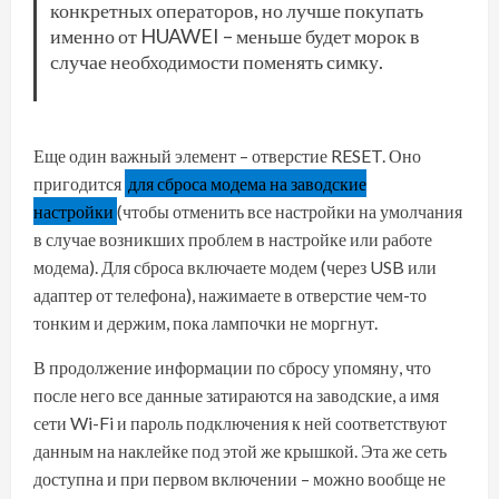
конкретных операторов, но лучше покупать
именно от HUAWEI – меньше будет морок в
случае необходимости поменять симку.
Еще один важный элемент – отверстие RESET. Оно
пригодится
для сброса модема на заводские
настройки
(чтобы отменить все настройки на умолчания
в случае возникших проблем в настройке или работе
модема). Для сброса включаете модем (через USB или
адаптер от телефона), нажимаете в отверстие чем-то
тонким и держим, пока лампочки не моргнут.
В продолжение информации по сбросу упомяну, что
после него все данные затираются на заводские, а имя
сети Wi-Fi и пароль подключения к ней соответствуют
данным на наклейке под этой же крышкой. Эта же сеть
доступна и при первом включении – можно вообще не