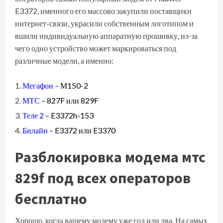
E3372, именного его массово закупили поставщики
интернет-связи, украсили собственным логотипом и
вшили индивидуальную аппаратную прошивку, из-за
чего одно устройство может маркироваться под
различные модели, а именно:
Мегафон –
М150-2
МТС –
827F или 829F
Теле 2 –
E3372h-153
Билайн –
E3372 или E3370
Разблокировка модема мтс
829f под всех операторов
бесплатно
Хорошо, когда вашему модему уже год или два. На самых