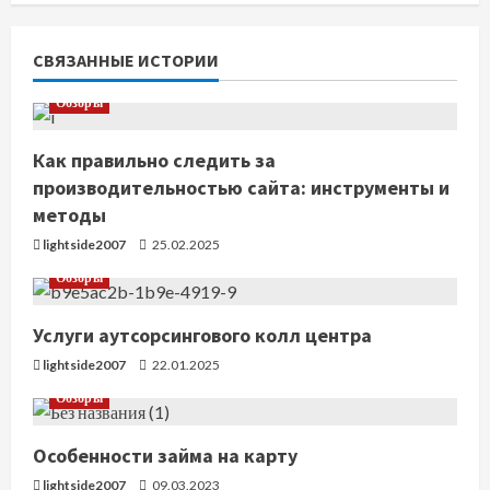
т
ь
СВЯЗАННЫЕ ИСТОРИИ
ч
Обзоры
т
Как правильно следить за
производительностью сайта: инструменты и
е
методы
н
lightside2007
25.02.2025
Обзоры
и
е
Услуги аутсорсингового колл центра
lightside2007
22.01.2025
Обзоры
Особенности займа на карту
lightside2007
09.03.2023