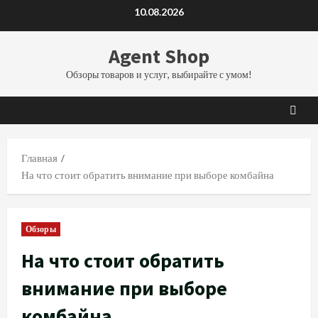
Перейти
10.08.2026
к
содержимому
Agent Shop
Обзоры товаров и услуг, выбирайте с умом!
Главная
На что стоит обратить внимание при выборе комбайна
Обзоры
На что стоит обратить
внимание при выборе
комбайна