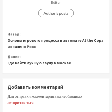
Editor
Author's posts
П
Назад:
Основы игрового процесса в автомате At the Copa
р
из казино Рокс
о
Далее:
д
Где найти лучшую сауну в Москве
о
л
Добавить комментарий
ж
Для отправки комментария вам необходимо
авторизоваться
.
и