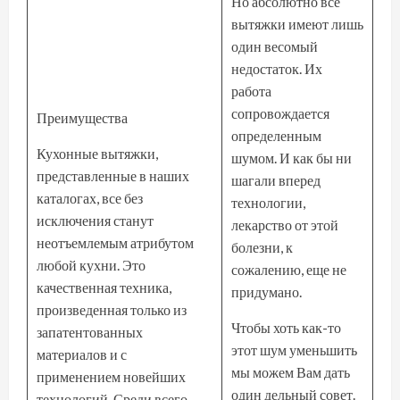
Но абсолютно все
вытяжки имеют лишь
один весомый
недостаток. Их
работа
сопровождается
Преимущества
определенным
Кухонные вытяжки,
шумом. И как бы ни
представленные в наших
шагали вперед
каталогах, все без
технологии,
исключения станут
лекарство от этой
неотъемлемым атрибутом
болезни, к
любой кухни. Это
сожалению, еще не
качественная техника,
придумано.
произведенная только из
Чтобы хоть как-то
запатентованных
этот шум уменьшить
материалов и с
мы можем Вам дать
применением новейших
один дельный совет.
технологий. Среди всего