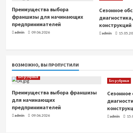
т
Преимущества выбора
Сезонное обс
франшизы для начинающих
ь
диагностика,
предпринимателей
конструкций
ч
admin
09.06.2026
admin
15.05.2
т
е
ВОЗМОЖНО, ВЫ ПРОПУСТИЛИ
н
Без рубрики
и
Без рубрики
е
Преимущества выбора франшизы
Сезонное 
для начинающих
диагности
предпринимателей
конструк
admin
09.06.2026
admin
15.