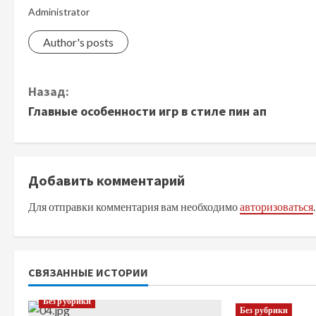
Administrator
Author's posts
П
Назад:
Главные особенности игр в стиле пин ап
р
о
д
Добавить комментарий
Для отправки комментария вам необходимо
авторизоваться
.
о
л
ж
СВЯЗАННЫЕ ИСТОРИИ
и
Без рубрики
Без рубрики