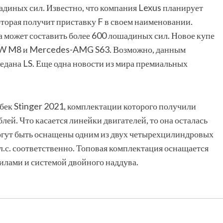
диных сил. Известно, что компания Lexus планирует
торая получит приставку F в своем наименовании.
 может составить более 600 лошадиных сил. Новое купе
BMW M8 и Mercedes-AMG S63. Возможно, данным
седана LS. Еще одна новости из мира премиальных
бек Stinger 2021, комплектации которого получили
лей. Что касается линейки двигателей, то она осталась
огут быть оснащены одним из двух четырехцилиндровых
л.с. соответственно. Топовая комплектация оснащается
лами и системой двойного наддува.