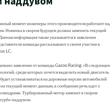
м наддувом
данный момент инженеры этого производителя работают на
м. Новинка в скором будущем должна заменить текущий
Данная информация также указывается в заявлении
дставители команды рассказывают о своем участии в
us LC.
ковано заявление от команды Gazoo Racing. «В следующе
нологий, среди которых хочется выделить новый двигатель
 будет устанавливаться на дорожные версии автомобилей
м на текущий момент данным, в сообщении речь идет о
илиндрами. Турбированный мотор заменит в скором
 турбо-наддувом.