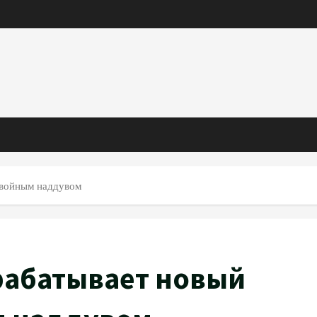
 двойным наддувом
рабатывает новый