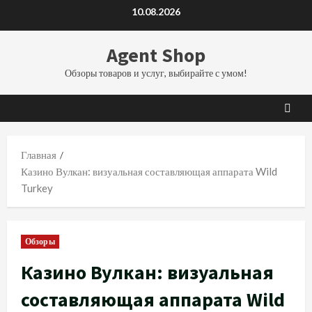
Перейти
10.08.2026
к
содержимому
Agent Shop
Обзоры товаров и услуг, выбирайте с умом!
Главная
Казино Вулкан: визуальная составляющая аппарата Wild
Turkey
Обзоры
Казино Вулкан: визуальная
составляющая аппарата Wild