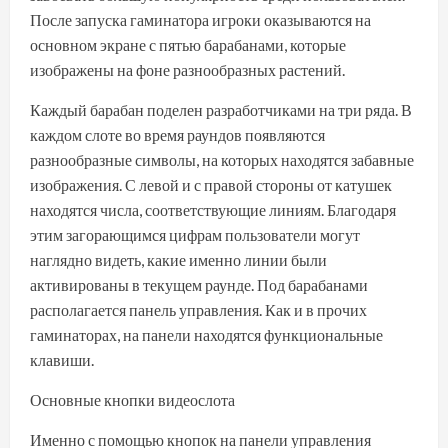
После запуска гаминатора игроки оказываются на
основном экране с пятью барабанами, которые
изображены на фоне разнообразных растений.
Каждый барабан поделен разработчиками на три ряда. В
каждом слоте во время раундов появляются
разнообразные символы, на которых находятся забавные
изображения. С левой и с правой стороны от катушек
находятся числа, соответствующие линиям. Благодаря
этим загорающимся цифрам пользователи могут
наглядно видеть, какие именно линии были
активированы в текущем раунде. Под барабанами
располагается панель управления. Как и в прочих
гаминаторах, на панели находятся функциональные
клавиши.
Основные кнопки видеослота
Именно с помощью кнопок на панели управления