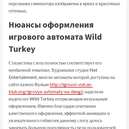
персонажи гаминатора изображены в ярких и красочных
оттенках.
Нюансы оформления
игрового автомата Wild
Turkey
Стилистика слота полностью соответствует его
необычной тематике. Художники студии Net
Entertainment, многие автоматы которой доступны на
сайте казино Вулкан
http://igrovoi-vulcan-
klub.org/igrovye-avtomaty-na-dengi/
, наделили
видеослот Wild Turkey потрясающим визуальным
оформлением. Именно благодаря сочетанию
качественного оформления, эффектной анимации и
увлекательного геймплея данному слоту далось
завоевать большую популярность среди пользователей.