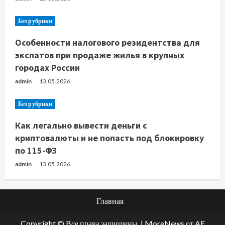
Без рубрики
Особенности налогового резидентства для
экспатов при продаже жилья в крупных
городах России
admin
13.05.2026
Без рубрики
Как легально вывести деньги с
криптовалюты и не попасть под блокировку
по 115-ФЗ
admin
13.05.2026
Главная
Copyright © Все права защищены.
|
MoreNews
от AF