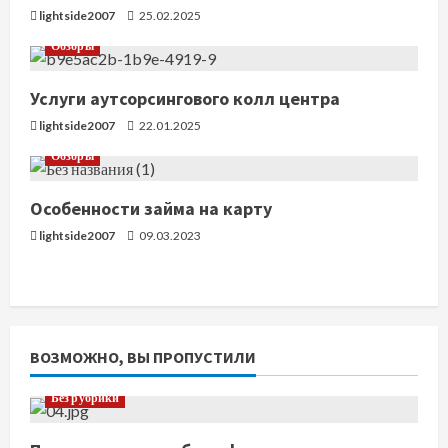
lightside2007
25.02.2025
и
Обзоры
е
Услуги аутсорсингового колл центра
lightside2007
22.01.2025
Обзоры
Особенности займа на карту
lightside2007
09.03.2023
ВОЗМОЖНО, ВЫ ПРОПУСТИЛИ
Без рубрики