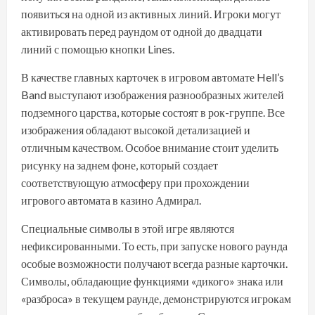
появиться на одной из активных линий. Игроки могут
активировать перед раундом от одной до двадцати
линий с помощью кнопки Lines.
В качестве главных карточек в игровом автомате Hell’s
Band выступают изображения разнообразных жителей
подземного царства, которые состоят в рок-группе. Все
изображения обладают высокой детализацией и
отличным качеством. Особое внимание стоит уделить
рисунку на заднем фоне, который создает
соответствующую атмосферу при прохождении
игрового автомата в казино Адмирал.
Специальные символы в этой игре являются
нефиксированными. То есть, при запуске нового раунда
особые возможности получают всегда разные карточки.
Символы, обладающие функциями «дикого» знака или
«разброса» в текущем раунде, демонстрируются игрокам