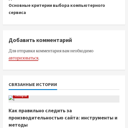
д
Основные критерии выбора компьютерного
сервиса
о
л
Добавить комментарий
ж
Для отправки комментария вам необходимо
и
авторизоваться
.
т
ь
СВЯЗАННЫЕ ИСТОРИИ
ч
Обзоры
т
Как правильно следить за
е
производительностью сайта: инструменты и
н
методы