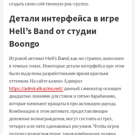
создать свою собственную рок-группу.
Детали интерфейса в игре
Hell’s Band от студии
Boongo
Игровой автомат Hell’s Band, как ни странно, выполнен
в темных тонах. Некоторые детали интерфейса при этом
были выделены разработчиками ярким красным
оттенком. На сайте казино Адмирал
https://admiralkazino.net/
данный гаминатор оснащен
двадцатью линиями для ставок и пятью барабанами,
которые начинают вращаться при активации раунда.
Комбинации в этом автомате, предоставляющие
денежные вознаграждения, могут состоять из трех,
четырех или пяти одинаковых рисунков. Чтобы игрок
получил вознаграждение, такая комбинация должна