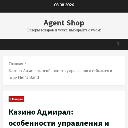
Перейти
08.08.2026
к
содержимому
Agent Shop
Обзоры товаров и услуг, выбирайте с умом!
Главная
Казино Адмирал: особенности управления и геймплея в
игре Hell’s Band
Обзоры
Казино Адмирал:
особенности управления и