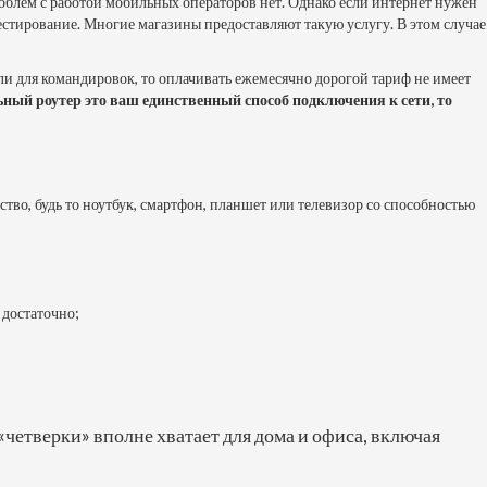
облем с работой мобильных операторов нет. Однако если интернет нужен
тестирование. Многие магазины предоставляют такую услугу. В этом случае
 или для командировок, то оплачивать ежемесячно дорогой тариф не имеет
ьный роутер это ваш единственный способ подключения к сети, то
ство, будь то ноутбук, смартфон, планшет или телевизор со способностью
 достаточно;
 «четверки» вполне хватает для дома и офиса, включая