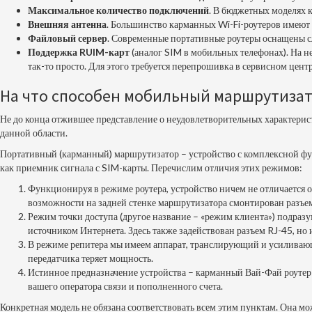
Максимальное количество подключений
. В бюджетных моделях 
Внешняя антенна
. Большинство карманных Wi-Fi-роутеров имеют 
Файловый сервер
. Современные портативные роутеры оснащены с
Поддержка RUIM-карт
(аналог SIM в мобильных телефонах). На н
так-то просто. Для этого требуется перепрошивка в сервисном цен
На что способен мобильный маршрутиза
Не до конца отжившее представление о неудовлетворительных характерист
данной области.
Портативный (карманный) маршрутизатор – устройство с комплексной функ
как приемник сигнала с SIM-карты. Перечислим отличия этих режимов:
Функционируя в режиме роутера, устройство ничем не отличается от
возможности на задней стенке маршрутизатора смонтирован разъем 
Режим точки доступа (другое название – «режим клиента») подраз
источником Интернета. Здесь также задействован разъем RJ-45, но и
В режиме репитера мы имеем аппарат, транслирующий и усиливающий
передатчика теряет мощность.
Истинное предназначение устройства – карманный Вай-Фай роутер о
вашего оператора связи и пополненного счета.
Конкретная модель не обязана соответствовать всем этим пунктам. Она м