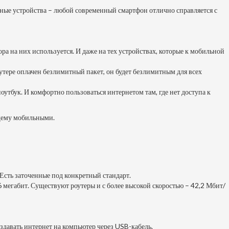
ные устройства – любой современный смартфон отлично справляется с
ора на них используется. И даже на тех устройствах, которые к мобильной
оутере оплачен безлимитный пакет, он будет безлимитным для всех
утбук. И комфортно пользоваться интернетом там, где нет доступа к
ящему мобильными.
Есть заточенные под конкретный стандарт.
6 мегабит. Существуют роутеры и с более высокой скоростью – 42,2 Мбит/
аздавать интернет на компьютер через USB-кабель.