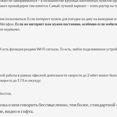
можно не заморачиваться – в большинстве крупных населённых пунктов пр
 каких провайдеров там имеется. Самый лучший вариант – взять роутер на 
ете им пользоваться. Если интернет нужен для поездки на дачу на выходные
 Мегафон.
Если же интернет вам нужен постоянно, особенно если мобил
они недёшево.
 есть функция раздачи Wi-Fi сигнала. То есть, любое подключенное устрой
ой работы в рамках офисной деятельности скорости до 2 мбит может быть
орость до 1 Гб в секунду;
бит/сек.
 пока о нем говорить бессмысленно, тем более, стандартной
е, видео и софта.