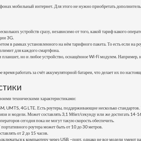
ефонах мобильный интернет. Для этого не нужно приобретать дополнитель
скольких устройств сразу, независимо от того, какой тариф какого операт
ции 3G.
етом в рамках установленного на нём тарифного пакета. То есть если на р
езлимит для каждого смартфона.
планшет, но и любое устройство, оснащённое Wi-Fi модулем. Например, но
 время работать за счёт аккумуляторной батареи, что делает их по насто
стики
 своими техническими характеристиками:
M, UMTS, 4G LTE. Есть роутеры, поддерживающие несколько стандартов. 
связи и модели. Может составлять 3,1 Мбит/секунду или же достигать 14-1
ператоров сегодня пока не могут такую скорость обеспечить.
 портативного роутера может быть от 10 до 30 метров.
ставлять от 2 до 15 часов.
подключаться к компьютеру через USB –порт, однако не все модели умеют р