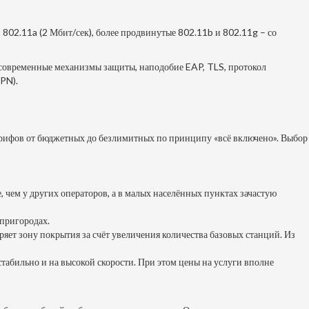
802.11a (2 Мбит/сек), более продвинутые 802.11b и 802.11g – со
е современные механизмы защиты, наподобие EAP, TLS, протокол
PN).
арифов от бюджетных до безлимитных по принципу «всё включено». Выбор
 чем у других операторов, а в малых населённых пунктах зачастую
 пригородах.
яет зону покрытия за счёт увеличения количества базовых станций. Из
стабильно и на высокой скорости. При этом цены на услуги вполне