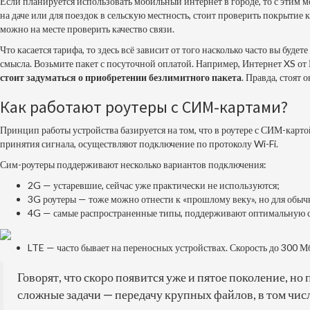
Если планируется использовать мобильный интернет в городе, то с этим 
на даче или для поездок в сельскую местность, стоит проверить покрытие
можно на месте проверить качество связи.
Что касается тарифа, то здесь всё зависит от того насколько часто вы буд
смысла. Возьмите пакет с посуточной оплатой. Например, Интернет XS от
стоит задуматься о приобретении безлимитного пакета
. Правда, стоят 
Как работают роутеры с СИМ-картами?
Принцип работы устройства базируется на том, что в роутере с СИМ-картой
принятия сигнала, осуществляют подключение по протоколу Wi-Fi.
Сим-роутеры поддерживают несколько вариантов подключения:
2G — устаревшие, сейчас уже практически не используются;
3G роутеры — тоже можно отнести к «прошлому веку», но для обычн
4G — самые распространенные типы, поддерживают оптимальную ск
LTE — часто бывает на переносных устройствах. Скорость до 300 М
Говорят, что скоро появится уже и пятое поколение, но
сложные задачи — передачу крупных файлов, в том числ