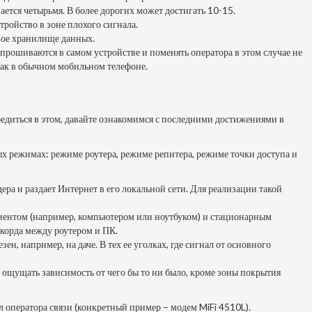
тся четырьмя. В более дорогих может достигать 10-15.
ройство в зоне плохого сигнала.
вое хранилище данных.
прошиваются в самом устройстве и поменять оператора в этом случае не
 как в обычном мобильном телефоне.
едиться в этом, давайте ознакомимся с последними достижениями в
х режимах: режиме роутера, режиме репитера, режиме точки доступа и
ра и раздает Интернет в его локальной сети. Для реализации такой
клиентом (например, компьютером или ноутбуком) и стационарным
тчкорда между роутером и ПК.
 например, на даче. В тех ее уголках, где сигнал от основного
е ощущать зависимость от чего бы то ни было, кроме зоны покрытия
 оператора связи (конкретный пример – модем MiFi 4510L).