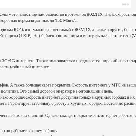
ы – это известное нам семейство протоколов 802.11X. Низкоскоростной 
скоростью передачи данных до 150 Мбит/с.
горитма RC4), изначально совместимый с 802.11X, а также и другие, боле
 защиты (TKIP). Не обойдены вниманием и виртуальные частные сети (V
и 3G/4G интернета. Также пользователям предлагается широкий спектр т
ьзовать мобильный интернет.
ифов. А также большая карта покрытия. Скорость интернета у МТС не выше,
 политика. Это самый дорогой оператор на сегодняшний день.
нако хорошая скорость интернета доступна только в крупных городах и их
ета. Гарантирует стабильную работу в крупных городах. Постоянно расшир
ества базовых станций. Однако там, где покрытие есть интернет работает 
шо он работает в вашем районе.