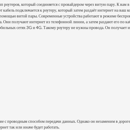
п роутеров, который соединяется с провайдером через витую пару. К вам 
от кабель подключается к роутеру, который затем раздаёт интернет на ва
с помощью витой пары. Современные устройства работают в режиме беспро
. Они получают интернет из телефонной линии, а затем раздают его по каб
бильных сетях 3G и 4G. Такому роутеру не нужны провода. Он получает ин
ие с проводным способом передачи данных. Однако он незаменим в дороге 
нет так или иначе будет работать.