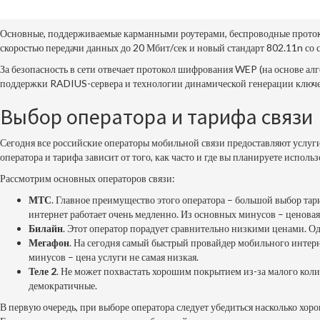
Основные, поддерживаемые карманными роутерами, беспроводные протокол
скоростью передачи данных до 20 Мбит/сек и новый стандарт 802.11n со 
За безопасность в сети отвечает протокол шифрования WEP (на основе ал
поддержки RADIUS-сервера и технологии динамической генерации ключей
Выбор оператора и тарифа связи
Сегодня все российские операторы мобильной связи предоставляют услуг
оператора и тарифа зависит от того, как часто и где вы планируете испол
Рассмотрим основных операторов связи:
МТС
. Главное преимущество этого оператора – большой выбор тар
интернет работает очень медленно. Из основных минусов – ценовая
Билайн
. Этот оператор порадует сравнительно низкими ценами. Од
Мегафон
. На сегодня самый быстрый провайдер мобильного интерн
минусов – цена услуги не самая низкая.
Теле 2
. Не может похвастать хорошим покрытием из-за малого колич
демократичные.
В первую очередь, при выборе оператора следует убедиться насколько хоро