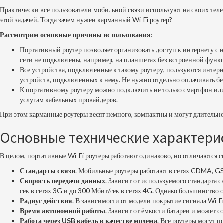
Практически все пользователи мобильной связи используют на своих тел
этой задачей. Тогда зачем нужен карманный Wi-Fi роутер?
Рассмотрим основные причины использования
:
Портативный роутер позволяет организовать доступ к интернету с не
сети не подключены, например, на планшетах без встроенной функ
Все устройства, подключенные к такому роутеру, пользуются интерн
устройств, подключенных к нему. Не нужно отдельно оплачивать б
К портативному роутеру можно подключить не только смартфон или 
услугам кабельных провайдеров.
При этом карманные роутеры весят немного, компактны и могут длительное
Основные технические характери
В целом, портативные Wi-Fi роутеры работают одинаково, но отличаются
Стандарты связи
. Мобильные роутеры работают в сетях CDMA, GS
Скорость передачи данных
. Зависит от используемого стандарта 
сек в сетях 3G и до 300 Мбит/сек в сетях 4G. Однако большинство о
Радиус действия
. В зависимости от модели покрытие сигнала Wi-Fi
Время автономной работы
. Зависит от ёмкости батареи и может со
Работа через USB кабель в качестве модема
. Все роутеры могут 