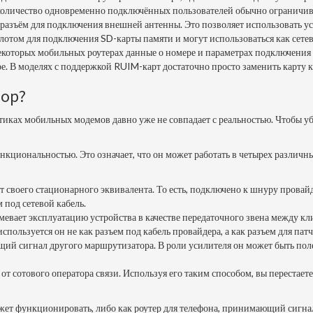
количество одновременно подключённых пользователей обычно ограничивае
разъём для подключения внешней антенны. Это позволяет использовать уст
лотом для подключения SD-карты памяти и могут использоваться как сете
екоторых мобильных роутерах данные о номере и параметрах подключения 
тре. В моделях с поддержкой RUIM-карт достаточно просто заменить карту
тор?
иках мобильных модемов давно уже не совпадает с реальностью. Чтобы уб
циональностью. Это означает, что он может работать в четырех различны
 своего стационарного эквивалента. То есть, подключено к шнуру провайде
под сетевой кабель.
умевает эксплуатацию устройства в качестве передаточного звена между 
спользуется он не как разъем под кабель провайдера, а как разъем для па
 сигнал другого маршрутизатора. В роли усилителя он может быть полезен,
т сотового оператора связи. Используя его таким способом, вы перестает
ожет функционировать, либо как роутер для телефона, принимающий сигнал