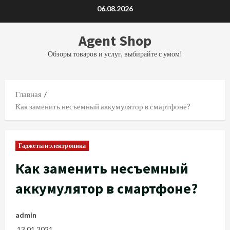
Перейти
06.08.2026
к
содержимому
Agent Shop
Обзоры товаров и услуг, выбирайте с умом!
Главная
Как заменить несъемный аккумулятор в смартфоне?
Гаджеты и электроника
Как заменить несъемный
аккумулятор в смартфоне?
admin
13.01.2021