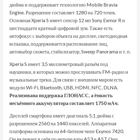
дюйма и поддерживает технологию Mobile Bravia
Engine. Разрешение составляет 1280 на 720 точек.
Основная Xperia S имеет сенсор 12 мп Sony Exmor R и
шестнадцати кратный цифровой зум. Также есть
автофокус с выбором объекта на дисплее, светодиодная
вспышка, поддерживается распознавание лиц,
автовыбор сюжета, стабилизатор, Sweep Panorama и т. п.
Xperia S имеет 3,5 миллиметровый разъём под
наушники, в которых можно прослушивать FM-радио и
музыкальные треки. Для связи с внешним миром есть
модули Wi-Fi, Bluetooth, USB, HDMI, NFC, DLNA.
Реализована поддержка ГЛОНАСС, а ёмкость
несъёмного аккумулятора составляет 1750 мАч.
Дисплей смартфона имеет диагональ 5,1 дюйма с
разрешением 2560 на 1440 пикселей. Аппаратная
платформа основана на 64-битном чипе Exynos 7420.
Он включает в себя по четыре ядра A53 и A57. Они