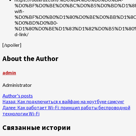
%D0%BF%D0%BE%D0%BC%D0%B5%D0%BD%D1%8F
wifi-
%D0%BF%D0%B0%D1%80%D0%BE%D0%BB%D1%8C
%D0%BD%D0%B0-
%D1%80%D0%BE%D1%83%D1%82%D0%B5%D1%80
d-link/
[/spoiler]
About the Author
admin
Administrator
Author's posts
Продолжить
Назад:
Как подключиться к вайфаю на ноутбуке самсунг
Далее:
Как работает Wi-Fi: принцип работы беспроводной
чтение
технологии Wi-Fi
Связанные истории