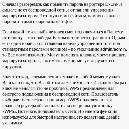
Сначала разберемся, как поменять пароль на роутере D-Link, в
смысле не от беспроводной сети, а от панели управления
маршрутизатором. Этот пункт, мы считаем, намного важнее
пароля от самого пароля на вай-фае.
Если какой-то «левый» человек смог подключиться к Вашему
интернету – это полбеды. В этом нет ничего страшного. Однако
есть один нюанс. Если главная панель управления стоит под
стандартным паролем и логином – по умолчанию admin/admin,
то Вас могут взломать. Могут поменять ключик, могут прошить
маршрутизатор так, как им это нужно, могут загрузить его
вирусами.
Зная этот код, злоумышленник может в любой момент узнать
Ваш ключ так, что Вы об этом даже не узнаете. И сколько бы раз
ключ не менялся, это не проблема. WPS предназначен для
быстрого подключения к беспроводной сети. Пользователь
выбирает на телефоне, например «WPS подключение», а
владелец роутера обязан нажать на специальную кнопку
«WPS». Вот и все, пользователь в сети. Но еще эта функция
используется для быстрой настройки, это делает наш девайс
уязвимым.