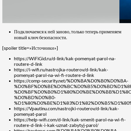
Подключаемся к ней заново, только теперь применяем
новый ключ безопасности.
[spoiler title=»Источники»]
https://WiFiGid.ru/d-link/kak-pomenyat-parol-na-
routere-d-link
https://i-wifi.ru/nastrojka-routerov/d-link/kak-
pomenyat-parol-na-wi-fi-routere-d-link
https://comp-security.net/%D0%BA%D0%B0%D0%BA-
%D0%BF%D0%BE%D0%BC%D0%B5%D0%BD%D1%8F
%D0%BF%D0%B0%D1%80%D0%BE%D0%BB%D1%8C
%D0%BD%D0%B0-
%D1%80%D0%BE%D1%83%D1%82%D0%B5%D1%80
https://Vpautinu.com/nastrojki-routerov/d-link/kak-
pomenyat-parol
https://help-wifi.com/d-link/kak-smenit-parol-na-wi-fi-
routere-d-link-i-kak-uznat-zabytyj-parol/
https://routerus.com/%D0%BA%D0%B0%D0%BA-