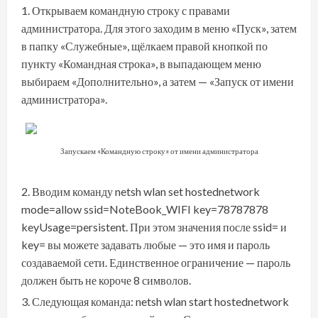
Открываем командную строку с правами
администратора. Для этого заходим в меню «Пуск», затем
в папку «Служебные», щёлкаем правой кнопкой по
пункту «Командная строка», в выпадающем меню
выбираем «Дополнительно», а затем — «Запуск от имени
администратора».
Запускаем «Командную строку» от имени администратора
Вводим команду netsh wlan set hostednetwork
mode=allow ssid=NoteBook_WIFI key=78787878
keyUsage=persistent. При этом значения после ssid= и
key= вы можете задавать любые — это имя и пароль
создаваемой сети. Единственное ограничение — пароль
должен быть не короче 8 символов.
Следующая команда: netsh wlan start hostednetwork