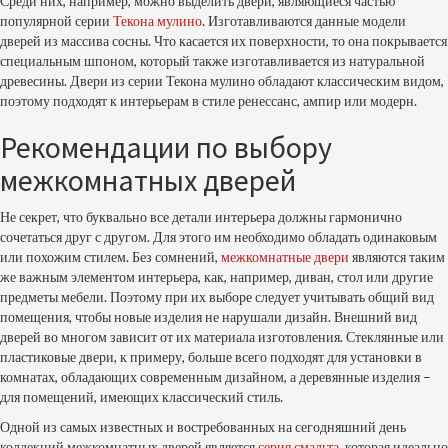
Среди них, например, можно выделить двери, являющиеся частью
популярной серии
Текона мулино
. Изготавливаются данные модели
дверей из массива сосны. Что касается их поверхности, то она покрывается
специальным шпоном, который также изготавливается из натуральной
древесины. Двери из серии Текона мулино обладают классическим видом,
поэтому подходят к интерьерам в стиле ренессанс, ампир или модерн.
Рекомендации по выбору
межкомнатных дверей
Не секрет, что буквально все детали интерьера должны гармонично
сочетаться друг с другом. Для этого им необходимо обладать одинаковым
или похожим стилем. Без сомнений,
межкомнатные двери
являются таким
же важным элементом интерьера, как, например, диван, стол или другие
предметы мебели. Поэтому при их выборе следует учитывать общий вид
помещения, чтобы новые изделия не нарушали дизайн. Внешний вид
дверей во многом зависит от их материала изготовления. Стеклянные или
пластиковые двери, к примеру, больше всего подходят для установки в
комнатах, обладающих современным дизайном, а деревянные изделия –
для помещений, имеющих классический стиль.
Одной из самых известных и востребованных на сегодняшний день
коллекций межкомнатных дверей является
серия смальта
, которая идеально