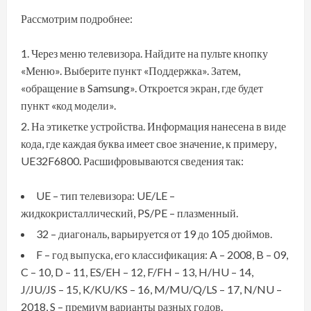
Рассмотрим подробнее:
Через меню телевизора. Найдите на пульте кнопку
«Меню». Выберите пункт «Поддержка». Затем,
«обращение в Samsung». Откроется экран, где будет
пункт «код модели».
На этикетке устройства. Информация нанесена в виде
кода, где каждая буква имеет свое значение, к примеру,
UE32F6800. Расшифровываются сведения так:
UE – тип телевизора: UE/LE –
жидкокристаллический, PS/PE – плазменный.
32 – диагональ, варьируется от 19 до 105 дюймов.
F – год выпуска, его классификация: A – 2008, B – 09,
C – 10, D – 11, ES/EH – 12, F/FH – 13, H/HU – 14,
J/JU/JS – 15, K/KU/KS – 16, M/MU/Q/LS – 17, N/NU –
2018, S – премиум варианты разных годов.