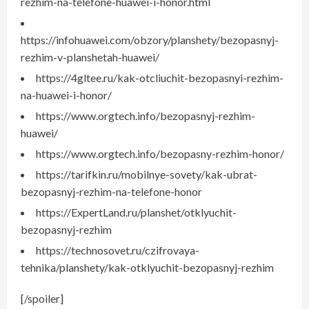
rezhim-na-telefone-huawei-i-honor.html
https://infohuawei.com/obzory/planshety/bezopasnyj-
rezhim-v-planshetah-huawei/
https://4gltee.ru/kak-otcliuchit-bezopasnyi-rezhim-
na-huawei-i-honor/
https://www.orgtech.info/bezopasnyj-rezhim-
huawei/
https://www.orgtech.info/bezopasny-rezhim-honor/
https://tarifkin.ru/mobilnye-sovety/kak-ubrat-
bezopasnyj-rezhim-na-telefone-honor
https://ExpertLand.ru/planshet/otklyuchit-
bezopasnyj-rezhim
https://technosovet.ru/czifrovaya-
tehnika/planshety/kak-otklyuchit-bezopasnyj-rezhim
[/spoiler]