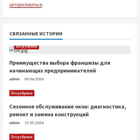
авторизоваться
.
и
т
ь
СВЯЗАННЫЕ ИСТОРИИ
ч
Без рубрики
т
Преимущества выбора франшизы для
начинающих предпринимателей
е
admin
09.06.2026
н
Без рубрики
и
Сезонное обслуживание окон: диагностика,
е
ремонт и замена конструкций
admin
15.05.2026
Без рубрики