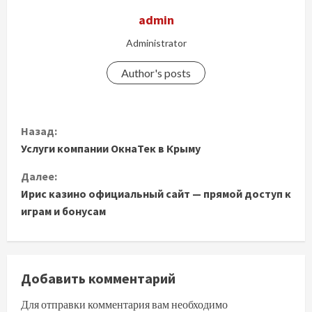
admin
Administrator
Author's posts
П
Назад:
Услуги компании ОкнаТек в Крыму
р
Далее:
о
Ирис казино официальный сайт — прямой доступ к
д
играм и бонусам
о
л
Добавить комментарий
ж
Для отправки комментария вам необходимо