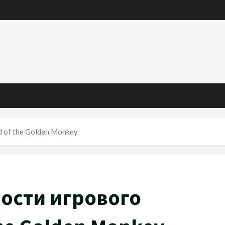
d of the Golden Monkey
ости игрового