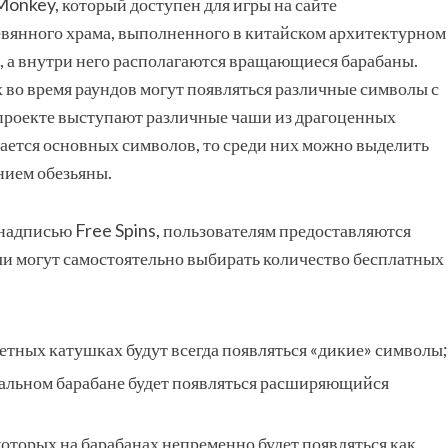
Monkey, который доступен для игры на сайте
ревянного храма, выполненного в китайском архитектурном
и, а внутри него располагаются вращающиеся барабаны.
х во время раундов могут появляться различные символы с
 проекте выступают различные чаши из драгоценных
асается основных символов, то среди них можно выделить
нием обезьяны.
с надписью Free Spins, пользователям предоставляются
ли могут самостоятельно выбирать количество бесплатных
етных катушках будут всегда появляться «дикие» символы;
ральном барабане будет появляться расширяющийся
которых на барабанах непременно будет появляться как