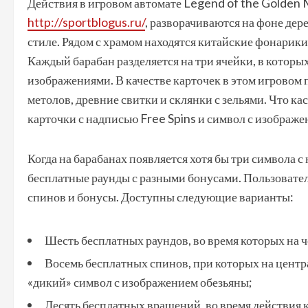
Действия в игровом автомате Legend of the Golden 
http://sportblogus.ru/
, разворачиваются на фоне де
стиле. Рядом с храмом находятся китайские фонарик
Каждый барабан разделяется на три ячейки, в которы
изображениями. В качестве карточек в этом игровом
метолов, древние свитки и склянки с зельями. Что к
карточки с надписью Free Spins и символ с изображе
Когда на барабанах появляется хотя бы три символа 
бесплатные раунды с разными бонусами. Пользовате
спинов и бонусы. Доступны следующие варианты:
Шесть бесплатных раундов, во время которых на ч
Восемь бесплатных спинов, при которых на цент
«дикий» символ с изображением обезьяны;
Десять бесплатных вращений, во время действия 