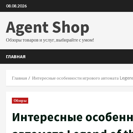
Перейти
08.08.2026
к
содержимому
Agent Shop
Обзоры товаров и услуг, выбирайте с умом!
ГЛАВНАЯ
Главная
Интересные особенности игрового автомата Legen
Обзоры
Интересные особенн