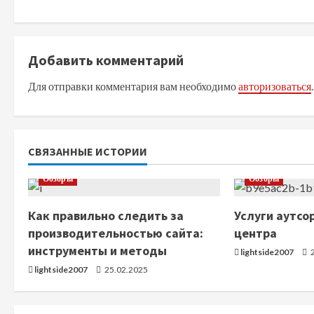
о
д
Добавить комментарий
о
Для отправки комментария вам необходимо
авторизоваться
.
л
ж
СВЯЗАННЫЕ ИСТОРИИ
и
Обзоры
Обзоры
т
Как правильно следить за
Услуги аутсо
ь
производительностью сайта:
центра
ч
инструменты и методы
lightside2007
2
lightside2007
25.02.2025
т
е