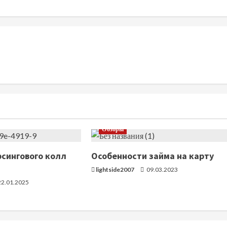
Обзоры
рсингового колл
Особенности займа на карту
lightside2007
09.03.2023
2.01.2025