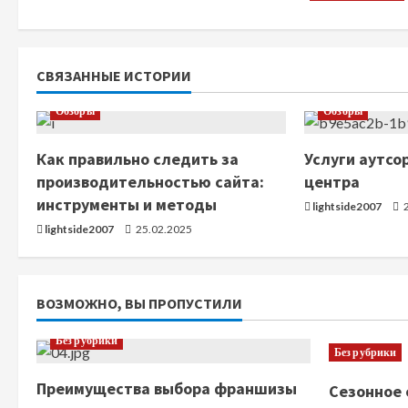
л
ж
СВЯЗАННЫЕ ИСТОРИИ
и
Обзоры
Обзоры
т
Как правильно следить за
Услуги аутсо
ь
производительностью сайта:
центра
ч
инструменты и методы
lightside2007
2
lightside2007
25.02.2025
т
е
ВОЗМОЖНО, ВЫ ПРОПУСТИЛИ
н
Без рубрики
и
Без рубрики
Преимущества выбора франшизы
е
Сезонное 