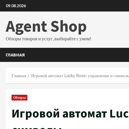
Перейти
09.08.2026
к
содержимому
Agent Shop
Обзоры товаров и услуг, выбирайте с умом!
ГЛАВНАЯ
Главная
Игровой автомат Lucky Rose: управление и символ
Обзоры
Игровой автомат Luc