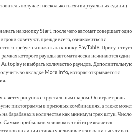
ьзователь получает несколько тысяч виртуальных единиц
ажать на кнопку Start, после чего автомат совершает одно
игроки советуют, прежде всего, ознакомиться с
этого требуется нажать на кнопку PayTable. Присутствуе
в рамках которого раунды автоматически начинаются один
ку Autoplay и выбрать количество раундов. Дополнительну
лучить во вкладке More Info, которая открывается с
ия.
является рисунок с хрустальным шаром. Он играет роль
ругие пиктограммы в призовых комбинациях, а также може
 на барабанах в количестве как минимум трех штук. Число
и. Самым прибыльным знаком в этой игре является
отипов на линии ставка увеличивается в одну тысячу раз.