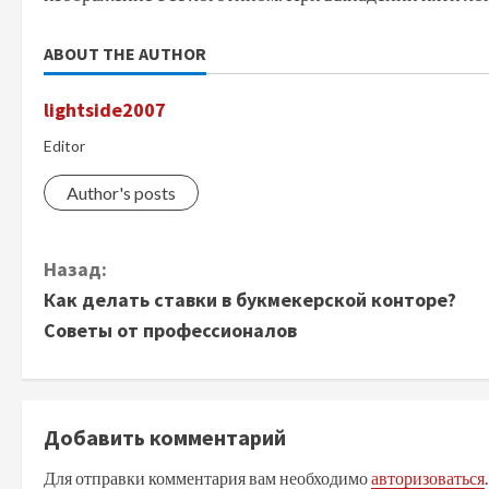
ABOUT THE AUTHOR
lightside2007
Editor
Author's posts
П
Назад:
Как делать ставки в букмекерской конторе?
р
Советы от профессионалов
о
д
Добавить комментарий
о
Для отправки комментария вам необходимо
авторизоваться
.