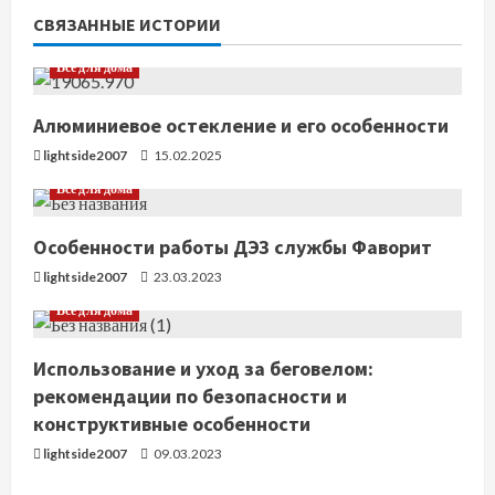
т
СВЯЗАННЫЕ ИСТОРИИ
ь
Все для дома
ч
Алюминиевое остекление и его особенности
т
lightside2007
15.02.2025
е
Все для дома
н
Особенности работы ДЭЗ службы Фаворит
и
lightside2007
23.03.2023
Все для дома
е
Использование и уход за беговелом:
рекомендации по безопасности и
конструктивные особенности
lightside2007
09.03.2023