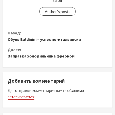
Editor
Author's posts
П
Назад:
Обувь Baldinini – успех по-итальянски
р
Далее:
о
Заправка холодильника фреоном
д
о
Добавить комментарий
л
Для отправки комментария вам необходимо
ж
авторизоваться
.
и