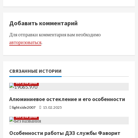
д
о
Добавить комментарий
л
Для отправки комментария вам необходимо
ж
авторизоваться
.
и
т
СВЯЗАННЫЕ ИСТОРИИ
ь
Все для дома
ч
Алюминиевое остекление и его особенности
т
lightside2007
15.02.2025
е
Все для дома
н
Особенности работы ДЭЗ службы Фаворит