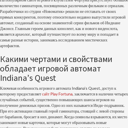
количество гаминаторов, посвященных различным фильмам и сериалам.
Разработчики из студии «Новоматик» решили не отставать от своих
прямых конкурентов, поэтому относительно недавно выпустили игровой
автомат, созданный на основе знаменитой серии фильмов об Индиане
Джонсе. Главным героем данных кинолент, как и нового видеослота,
является археолог, который путешествует по всему миру и попадает в
самые разные истории, занимаясь исследованием мистических
артефактов.
Какими чертами и свойствами
обладает игровой автомат
Indiana’s Quest
Ключевая особенность игрового автомата Indiana’s Quest, доступ к
которому предоставляет
сайт Play Fortuna
, заключается в наличии четырех
случайных событий, существенно повышающих шансы игроков на
получение денежных призов. Одно из них называется Инди-подрывник.
При его активации главный герой гаминатора, стоящий с левой стороны
от барабанов, бросает в них динамит. Когда символы взрываются, их место
занимают новые карточки, которые могут образовывать новые