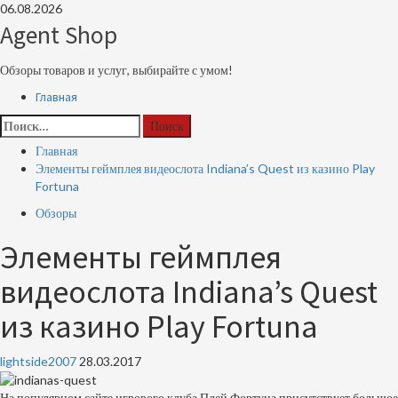
Перейти
06.08.2026
к
Agent Shop
содержимому
Обзоры товаров и услуг, выбирайте с умом!
Основное
Главная
меню
Найти:
Главная
Элементы геймплея видеослота Indiana’s Quest из казино Play
Fortuna
Обзоры
Элементы геймплея
видеослота Indiana’s Quest
из казино Play Fortuna
lightside2007
28.03.2017
На популярном сайте игрового клуба Плей Фортуна присутствует большое