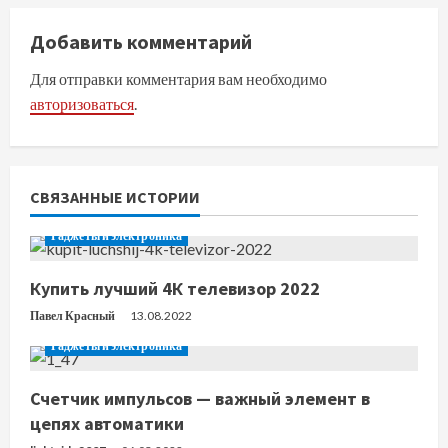
л
Добавить комментарий
ж
Для отправки комментария вам необходимо
и
авторизоваться
.
т
ь
СВЯЗАННЫЕ ИСТОРИИ
ч
Гаджеты и электроника
т
Купить лучший 4К телевизор 2022
е
Павел Красный
13.08.2022
н
Гаджеты и электроника
и
Счетчик импульсов — важный элемент в
е
цепях автоматики