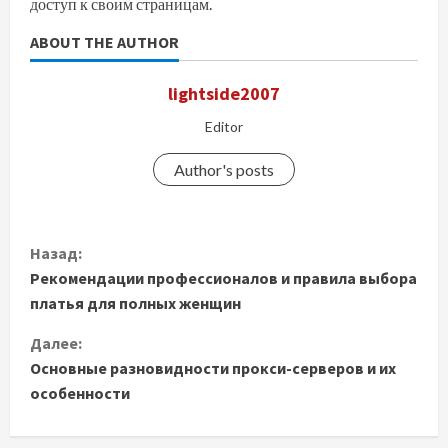
доступ к своим страницам.
ABOUT THE AUTHOR
lightside2007
Editor
Author's posts
П
Назад:
Рекомендации профессионалов и правила выбора
р
платья для полных женщин
о
Далее:
д
Основные разновидности прокси-серверов и их
особенности
о