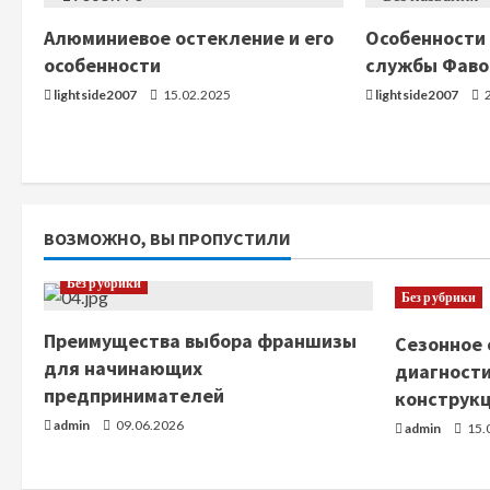
т
Алюминиевое остекление и его
Особенности
ь
особенности
службы Фаво
ч
lightside2007
15.02.2025
lightside2007
2
т
е
н
ВОЗМОЖНО, ВЫ ПРОПУСТИЛИ
и
Без рубрики
Без рубрики
е
Преимущества выбора франшизы
Сезонное 
для начинающих
диагности
предпринимателей
конструк
admin
09.06.2026
admin
15.