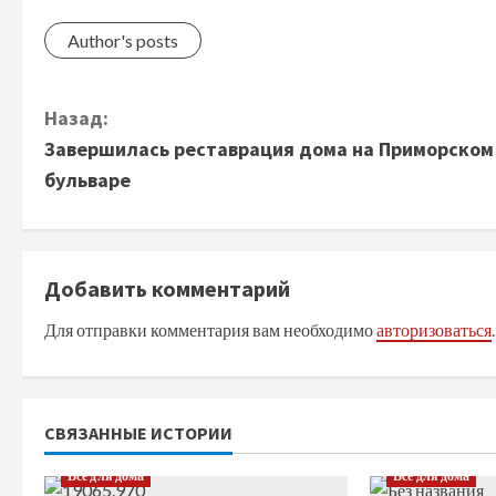
Author's posts
П
Назад:
Завершилась реставрация дома на Приморском
р
бульваре
о
д
Добавить комментарий
о
Для отправки комментария вам необходимо
авторизоваться
.
л
ж
СВЯЗАННЫЕ ИСТОРИИ
и
Все для дома
Все для дома