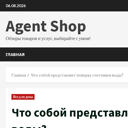
Перейти
06.08.2026
к
содержимому
Agent Shop
Обзоры товаров и услуг, выбирайте с умом!
ГЛАВНАЯ
Главная
Что собой представляет поверка счетчиков воды?
Все для дома
Что собой представл