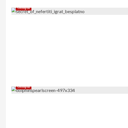
Обзоры
Обзоры