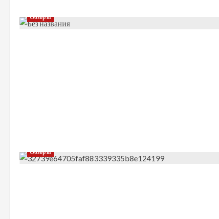
Обзоры
Обзоры