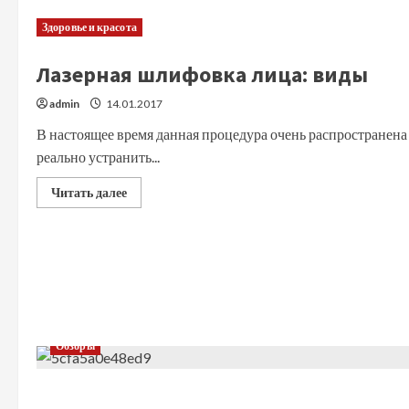
Здоровье и красота
Лазерная шлифовка лица: виды
admin
14.01.2017
В настоящее время данная процедура очень распространен
реально устранить...
Прочитать
Читать далее
больше
о
Лазерная
шлифовка
лица:
виды
Обзоры