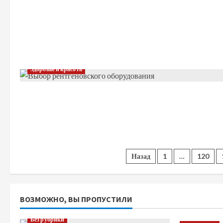
Здоровье и красота
Пагинация
Назад
1
…
120
записей
ВОЗМОЖНО, ВЫ ПРОПУСТИЛИ
Без рубрики