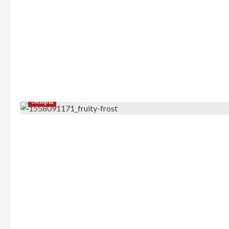
Обзоры