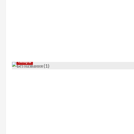
Обзоры