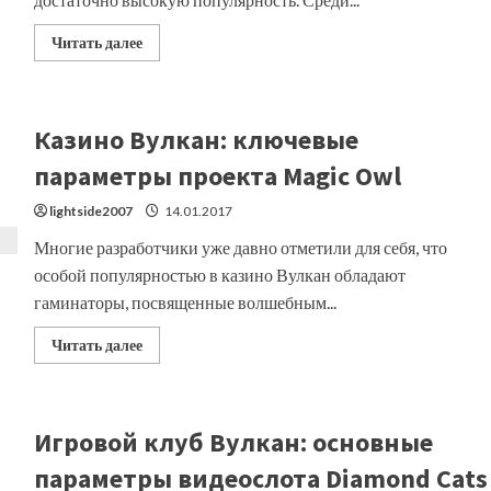
Прочитать
Читать далее
больше
о
Преимущества
автомата
Wild
Казино Вулкан: ключевые
Shark
из
казино
параметры проекта Magic Owl
Вулкан
Старс
lightside2007
14.01.2017
Многие разработчики уже давно отметили для себя, что
особой популярностью в казино Вулкан обладают
гаминаторы, посвященные волшебным...
Прочитать
Читать далее
больше
о
Казино
Вулкан:
ключевые
Игровой клуб Вулкан: основные
параметры
проекта
Magic
параметры видеослота Diamond Cats
Owl