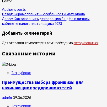
Editor
Author's posts
Продолжить
Назад:
Керамогранит — особенности материала
Далее:
Как заполнить декларацию 3 ндфл в личном
чтение
кабинете налогоплательщика 2023
Добавить комментарий
Для отправки комментария вам необходимо
авторизоваться
.
Связанные истории
Без рубрики
Преимущества выбора франшизы для
начинающих предпринимателей
admin
09.06.2026
Без рубрики