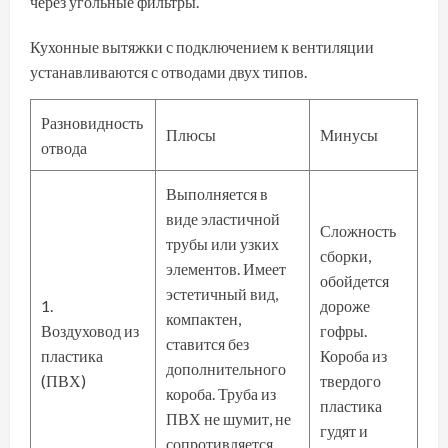
через угольные фильтры.
Кухонные вытяжки с подключением к вентиляции
устанавливаются с отводами двух типов.
Разновидность
Плюсы
Минусы
отвода
Выполняется в
виде эластичной
Сложность
трубы или узких
сборки,
элементов. Имеет
обойдется
эстетичный вид,
1.
дороже
компактен,
Воздуховод из
гофры.
ставится без
пластика
Короба из
дополнительного
(ПВХ)
твердого
короба. Труба из
пластика
ПВХ не шумит, не
гудят и
сопротивляется