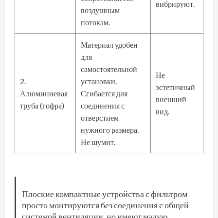
вибрируют.
воздушным
потокам.
Материал удобен
для
самостоятельной
Не
2.
установки.
эстетичный
Алюминиевая
Сгибается для
внешний
труба (гофра)
соединения с
вид.
отверстием
нужного размера.
Не шумит.
Плоские компактные устройства с фильтром
просто монтируются без соединения с общей
системой вентиляции, но имеют малую