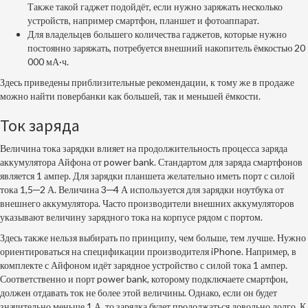
Также такой гаджет подойдёт, если нужно заряжать несколько
устройств, например смартфон, планшет и фотоаппарат.
Для владельцев большего количества гаджетов, которые нужно
постоянно заряжать, потребуется внешний накопитель ёмкостью 20
000 мА·ч.
Здесь приведены приблизительные рекомендации, к тому же в продаже
можно найти повербанки как большей, так и меньшей ёмкости.
Ток заряда
Величина тока зарядки влияет на продолжительность процесса заряда
аккумулятора Айфона от power bank. Стандартом для заряда смартфонов
является 1 ампер. Для зарядки планшета желательно иметь порт с силой
тока 1,5─2 А. Величина 3─4 А используется для зарядки ноутбука от
внешнего аккумулятора. Часто производители внешних аккумуляторов
указывают величину зарядного тока на корпусе рядом с портом.
Здесь также нельзя выбирать по принципу, чем больше, тем лучше. Нужно
ориентироваться на спецификации производителя iPhone. Например, в
комплекте с Айфоном идёт зарядное устройство с силой тока 1 ампер.
Соответственно и порт power bank, которому подключаете смартфон,
должен отдавать ток не более этой величины. Однако, если он будет
значительно меньше 1 А, то зарядка будет продолжаться довольно долго. К