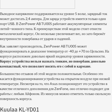
Выходное напряжение поддерживается на уровне 5 вольт, зарядный ток
может достигать 2,4 ампера. Для заряда устройств имеется только один
порт USB. В ZenPower ABTU005 работают аккумуляторные элементы
литий─ионного типа. К преимуществам этой модели стоит отнести
металлический корпус. Он несколько увеличивает вес, но зато бережёт
внутренности повербанка от ударов и падений.
Как заявляет производитель, ZenPower ABTU005 может
функционировать в диапазоне температур от -40 до +70 по Цельсию. На
корпусе расположен довольно яркий индикатор уровня заряженности.
Корпус устройства нельзя назвать тонким, но повербанк довольно
компактный, что позволяет носить его с собой в кармане.
Большинство отзывов об этой модели положительные. Особенно это
касается функционирования устройства на открытом воздухе при низкой
температуре. Несмотря на то, что Asus позиционирует это устройство в
качестве отличного дополнения для ZenFone, оно отлично подходит для
работы с любым Айфоном. Из минусов можно отметить только скользкую
поверхность корпуса.
Kuulaa KL-YD01