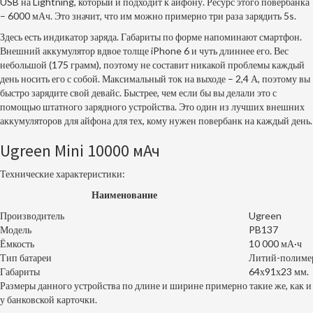
USB на Lightning, который и подходит к айфону. Ресурс этого повербанка
– 6000 мАч. Это значит, что им можно примерно три раза зарядить 5s.
Здесь есть индикатор заряда. Габариты по форме напоминают смартфон.
Внешний аккумулятор вдвое толще iPhone 6 и чуть длиннее его. Вес
небольшой (175 грамм), поэтому не составит никакой проблемы каждый
день носить его с собой. Максимальный ток на выходе – 2,4 А, поэтому вы
быстро зарядите свой девайс. Быстрее, чем если бы вы делали это с
помощью штатного зарядного устройства. Это один из лучших внешних
аккумуляторов для айфона для тех, кому нужен повербанк на каждый день.
Ugreen Mini 10000 мАч
Технические характеристики:
Наименование
Производитель
Ugreen
Модель
PB137
Ёмкость
10 000 мА·ч
Тип батареи
Литий-полиме
Габариты
64х91х23 мм.
Размеры данного устройства по длине и ширине примерно такие же, как и
у банковской карточки.