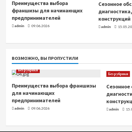
т
Преимущества выбора
Сезонное обс
франшизы для начинающих
ь
диагностика,
предпринимателей
конструкций
ч
admin
09.06.2026
admin
15.05.2
т
е
ВОЗМОЖНО, ВЫ ПРОПУСТИЛИ
н
Без рубрики
и
Без рубрики
е
Преимущества выбора франшизы
Сезонное 
для начинающих
диагности
предпринимателей
конструк
admin
09.06.2026
admin
15.