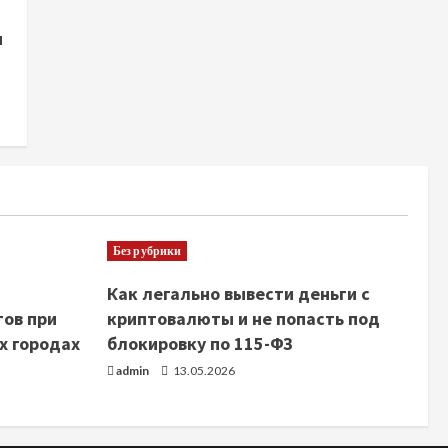
и
Без рубрики
Как легально вывести деньги с
тов при
криптовалюты и не попасть под
х городах
блокировку по 115-ФЗ
admin
13.05.2026