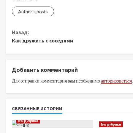
Author's posts
П
Назад:
Как дружить с соседями
р
о
д
Добавить комментарий
Для отправки комментария вам необходимо
авторизоваться
.
о
л
ж
СВЯЗАННЫЕ ИСТОРИИ
и
Без рубрики
Без рубрики