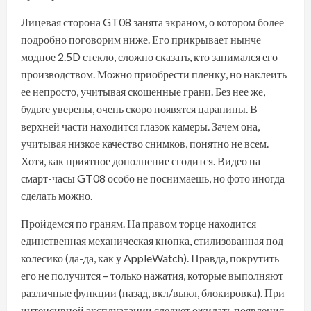
Лицевая сторона GT08 занята экраном, о котором более
подробно поговорим ниже. Его прикрывает нынче
модное 2.5D стекло, сложно сказать, кто занимался его
производством. Можно приобрести пленку, но наклеить
ее непросто, учитывая скошенные грани. Без нее же,
будьте уверены, очень скоро появятся царапины. В
верхней части находится глазок камеры. Зачем она,
учитывая низкое качество снимков, понятно не всем.
Хотя, как приятное дополнение сгодится. Видео на
смарт-часы GT08 особо не поснимаешь, но фото иногда
сделать можно.
Пройдемся по граням. На правом торце находится
единственная механическая кнопка, стилизованная под
колесико (да-да, как у AppleWatch). Правда, покрутить
его не получится – только нажатия, которые выполняют
различные функции (назад, вкл/выкл, блокировка). При
интенсивной эксплуатации следует ожидать появления