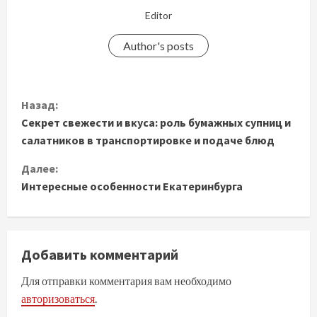
Editor
Author's posts
П
Назад:
Секрет свежести и вкуса: роль бумажных супниц и
р
салатников в транспортировке и подаче блюд
о
Далее:
д
Интересные особенности Екатеринбурга
о
л
Добавить комментарий
ж
Для отправки комментария вам необходимо
авторизоваться
.
и