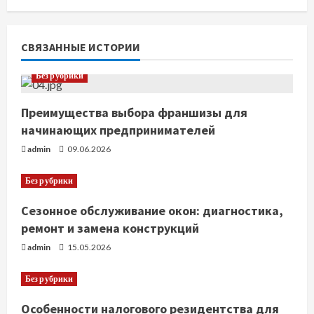
т
ь
СВЯЗАННЫЕ ИСТОРИИ
ч
Без рубрики
т
Преимущества выбора франшизы для
начинающих предпринимателей
е
admin
09.06.2026
н
Без рубрики
и
Сезонное обслуживание окон: диагностика,
е
ремонт и замена конструкций
admin
15.05.2026
Без рубрики
Особенности налогового резидентства для