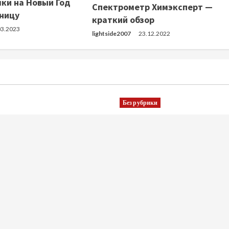
ки на Новый Год
Спектрометр Химэксперт —
зницу
краткий обзор
03.2023
lightside2007
23.12.2022
Без рубрики
обслуживание окон:
Особенности налогового
ка, ремонт и замена
резидентства для экспа
ций
продаже жилья в крупны
России
2026
admin
13.05.2026
Главная