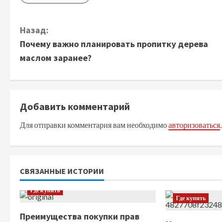
П
Назад:
Почему важно планировать пропитку дерева
р
маслом заранее?
о
д
Добавить комментарий
о
Для отправки комментария вам необходимо
авторизоваться
.
л
ж
СВЯЗАННЫЕ ИСТОРИИ
и
Где купить
т
Где купить
Преимущества покупки прав
ь