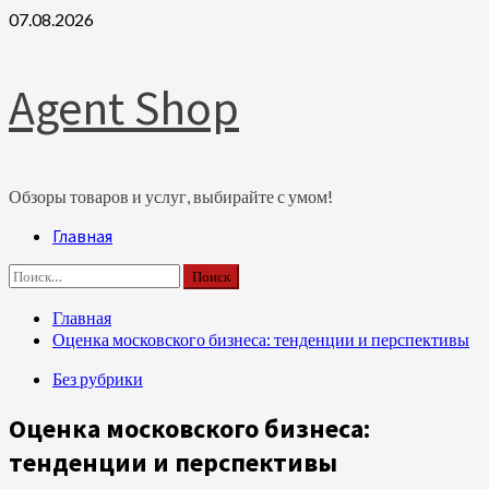
Перейти
07.08.2026
к
содержимому
Agent Shop
Обзоры товаров и услуг, выбирайте с умом!
Основное
Главная
меню
Найти:
Главная
Оценка московского бизнеса: тенденции и перспективы
Без рубрики
Оценка московского бизнеса:
тенденции и перспективы