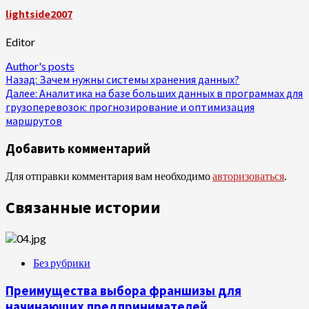
lightside2007
Editor
Author's posts
Продолжить
Назад:
Зачем нужны системы хранения данных?
Далее:
Аналитика на базе больших данных в программах для
чтение
грузоперевозок: прогнозирование и оптимизация
маршрутов
Добавить комментарий
Для отправки комментария вам необходимо
авторизоваться
.
Связанные истории
Без рубрики
Преимущества выбора франшизы для
начинающих предпринимателей