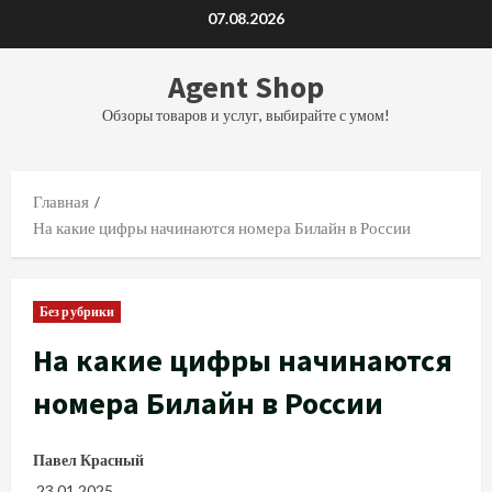
Перейти
07.08.2026
к
содержимому
Agent Shop
Обзоры товаров и услуг, выбирайте с умом!
Главная
На какие цифры начинаются номера Билайн в России
Без рубрики
На какие цифры начинаются
номера Билайн в России
Павел Красный
23.01.2025