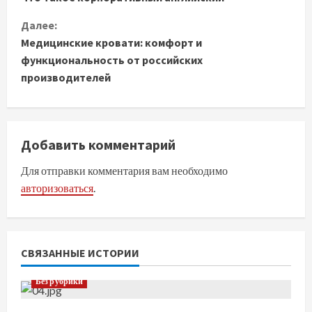
р
Далее:
о
Медицинские кровати: комфорт и
д
функциональность от российских
производителей
о
л
Добавить комментарий
ж
Для отправки комментария вам необходимо
и
авторизоваться
.
т
ь
СВЯЗАННЫЕ ИСТОРИИ
ч
Без рубрики
т