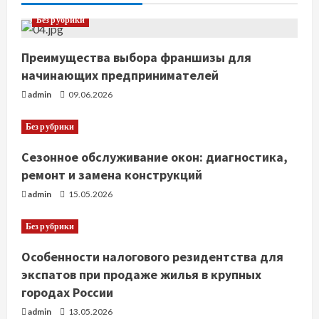
Без рубрики
е
н
Преимущества выбора франшизы для
начинающих предпринимателей
и
admin
09.06.2026
е
Без рубрики
Сезонное обслуживание окон: диагностика,
ремонт и замена конструкций
admin
15.05.2026
Без рубрики
Особенности налогового резидентства для
экспатов при продаже жилья в крупных
городах России
admin
13.05.2026