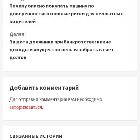
Почему опасно покупать машину по
р
доверенности: основные риски для неопытных
о
водителей
д
Далее:
Защита должника при банкротстве: какие
о
доходы и имущество нельзя забрать в счет
долгов
л
ж
и
Добавить комментарий
т
Для отправки комментария вам необходимо
авторизоваться
.
ь
ч
СВЯЗАННЫЕ ИСТОРИИ
т