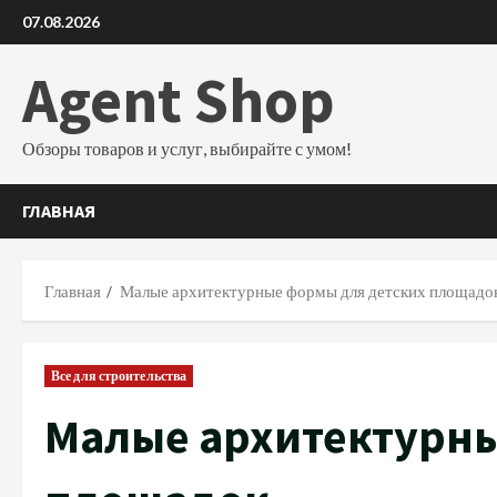
Перейти
07.08.2026
к
содержимому
Agent Shop
Обзоры товаров и услуг, выбирайте с умом!
ГЛАВНАЯ
Главная
Малые архитектурные формы для детских площадо
Все для строительства
Малые архитектурны