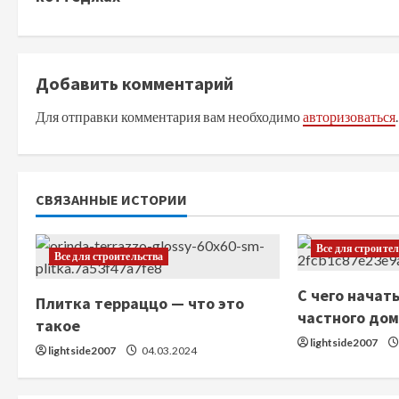
о
д
Добавить комментарий
о
Для отправки комментария вам необходимо
авторизоваться
.
л
ж
СВЯЗАННЫЕ ИСТОРИИ
и
т
Все для строите
Все для строительства
ь
С чего начат
Плитка терраццо — что это
частного до
ч
такое
lightside2007
lightside2007
04.03.2024
т