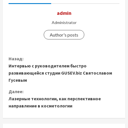
admin
Administrator
Author's posts
П
Назад:
Интервью с руководителем быстро
р
развивающейся студии GUSEV.biz Святославом
о
Гусевым
д
Далее:
Лазерные технологии, как перспективное
о
направление в косметологии
л