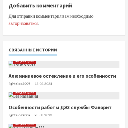
ж
Добавить комментарий
и
Для отправки комментария вам необходимо
т
авторизоваться
.
ь
ч
СВЯЗАННЫЕ ИСТОРИИ
т
Все для дома
е
Алюминиевое остекление и его особенности
н
lightside2007
15.02.2025
Все для дома
и
е
Особенности работы ДЭЗ службы Фаворит
lightside2007
23.03.2023
Все для дома