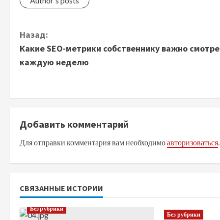
Author's posts
П
Назад:
Какие SEO-метрики собственнику важно смотре
р
каждую неделю
о
д
о
Добавить комментарий
л
Для отправки комментария вам необходимо
авторизоваться
.
ж
и
СВЯЗАННЫЕ ИСТОРИИ
т
Без рубрики
Без рубрики