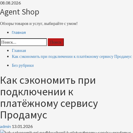
Перейти
08.08.2026
к
Agent Shop
содержимому
Обзоры товаров и услуг, выбирайте с умом!
Основное
Главная
меню
Найти:
Главная
Как сэкономить при подключении к платёжному сервису Продамус
Без рубрики
Как сэкономить при
подключении к
платёжному сервису
Продамус
admin
13.01.2026