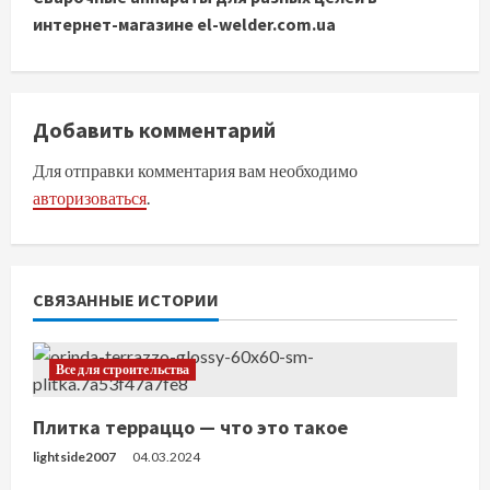
д
интернет-магазине el-welder.com.ua
о
л
Добавить комментарий
ж
Для отправки комментария вам необходимо
авторизоваться
.
и
т
ь
СВЯЗАННЫЕ ИСТОРИИ
ч
Все для строительства
т
Плитка терраццо — что это такое
е
lightside2007
04.03.2024
н
Все для строительства