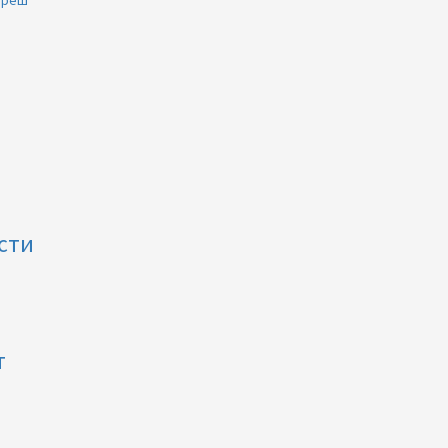
 Фреш
сти
т