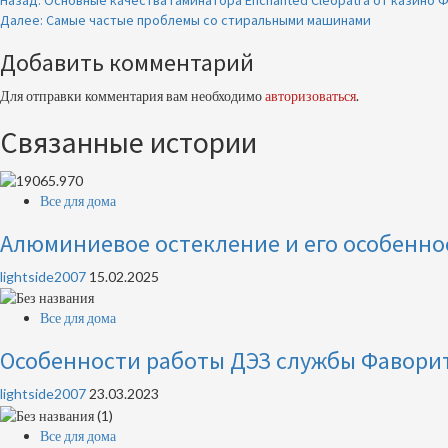
Продолжить
Назад:
Основные качества гаминатора Enchanted Cleopatra от казино
Далее:
Самые частые проблемы со стиральными машинами
чтение
Добавить комментарий
Для отправки комментария вам необходимо
авторизоваться
.
Связанные истории
Все для дома
Алюминиевое остекление и его особенно
lightside2007
15.02.2025
Все для дома
Особенности работы ДЭЗ службы Фавори
lightside2007
23.03.2023
Все для дома