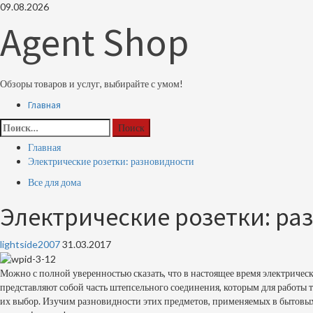
Перейти
09.08.2026
к
Agent Shop
содержимому
Обзоры товаров и услуг, выбирайте с умом!
Основное
Главная
меню
Найти:
Главная
Электрические розетки: разновидности
Все для дома
Электрические розетки: ра
lightside2007
31.03.2017
Можно с полной уверенностью сказать, что в настоящее время электричес
представляют собой часть штепсельного соединения, которым для работы т
их выбор. Изучим разновидности этих предметов, применяемых в бытовых