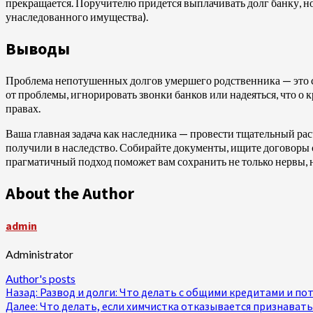
прекращается. Поручителю придется выплачивать долг банку, но
унаследованного имущества).
Выводы
Проблема непотушенных долгов умершего родственника — это с
от проблемы, игнорировать звонки банков или надеяться, что о 
правах.
Ваша главная задача как наследника — провести тщательный рас
получили в наследство. Собирайте документы, ищите договоры
прагматичный подход поможет вам сохранить не только нервы, н
About the Author
admin
Administrator
Author's posts
Продолжить
Назад:
Развод и долги: Что делать с общими кредитами и п
Далее:
Что делать, если химчистка отказывается признават