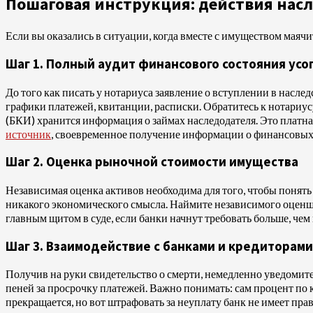
Пошаговая инструкция: действия нас
Если вы оказались в ситуации, когда вместе с имуществом маячи
Шаг 1. Полный аудит финансового состояния усо
До того как писать у нотариуса заявление о вступлении в насл
графики платежей, квитанции, расписки. Обратитесь к нотариус
(БКИ) хранится информация о займах наследодателя. Это платна
источник
, своевременное получение информации о финансовых 
Шаг 2. Оценка рыночной стоимости имущества
Независимая оценка активов необходима для того, чтобы понять
никакого экономического смысла. Наймите независимого оценщи
главным щитом в суде, если банки начнут требовать больше, чем
Шаг 3. Взаимодействие с банками и кредиторами
Получив на руки свидетельство о смерти, немедленно уведомите 
пеней за просрочку платежей. Важно понимать: сам процент по к
прекращается, но вот штрафовать за неуплату банк не имеет прав