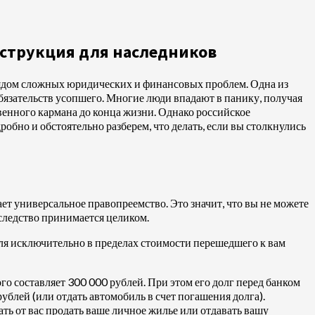
нструкция для наследников
 рядом сложных юридических и финансовых проблем. Одна из
язательств усопшего. Многие люди впадают в панику, получая
твенного кармана до конца жизни. Однако российское
робно и обстоятельно разберем, что делать, если вы столкнулись
ает универсальное правопреемство. Это значит, что вы не можете
аследство принимается целиком.
еля исключительно в пределах стоимости перешедшего к вам
о составляет 300 000 рублей. При этом его долг перед банком
ублей (или отдать автомобиль в счет погашения долга).
ать от вас продать ваше личное жилье или отдавать вашу