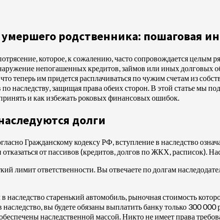
 умершего родственника: пошаговая и
 потрясение, которое, к сожалению, часто сопровождается целым
наружение непогашенных кредитов, займов или иных долговых об
 что теперь им придется расплачиваться по чужим счетам из собс
по наследству, защищая права обеих сторон. В этой статье мы под
принять и как избежать роковых финансовых ошибок.
 наследуются долги
огласно Гражданскому кодексу РФ, вступление в наследство означ
 отказаться от пассивов (кредитов, долгов по ЖКХ, расписок). Н
ткий лимит ответственности. Вы отвечаете по долгам наследодат
 наследство старенький автомобиль, рыночная стоимость которог
 наследство, вы будете обязаны выплатить банку только 300 000 р
 обеспечены наследственной массой. Никто не имеет права требов