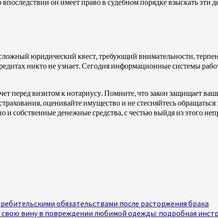
 впоследствии он имеет право в судебном порядке взыскать эти д
ложный юридический квест, требующий внимательности, терпения
кредитах никто не узнает. Сегодня информационные системы работ
чет перед визитом к нотариусу. Помните, что закон защищает ваш
 страхования, оценивайте имущество и не стесняйтесь обращать
о и собственные денежные средства, с честью выйдя из этого не
отребительскими обязательствами после расторжения брака
ь свою вину в повреждении любимой одежды: подробная инстр