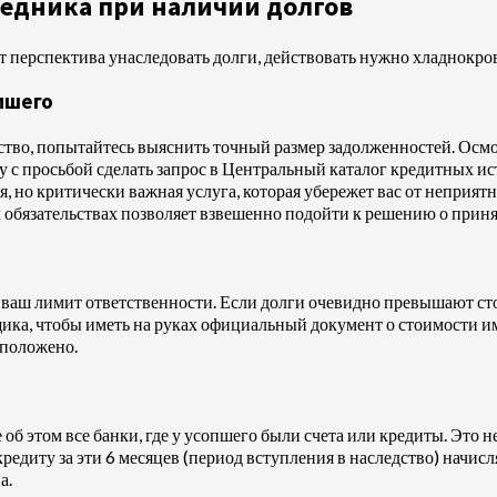
ледника при наличии долгов
т перспектива унаследовать долги, действовать нужно хладнокровн
пшего
едство, попытайтесь выяснить точный размер задолженностей. Ос
у с просьбой сделать запрос в Центральный каталог кредитных и
я, но критически важная услуга, которая убережет вас от непри
обязательствах позволяет взвешенно подойти к решению о приня
 ваш лимит ответственности. Если долги очевидно превышают стои
ка, чтобы иметь на руках официальный документ о стоимости им
 положено.
об этом все банки, где у усопшего были счета или кредиты. Это 
редиту за эти 6 месяцев (период вступления в наследство) начис
а.