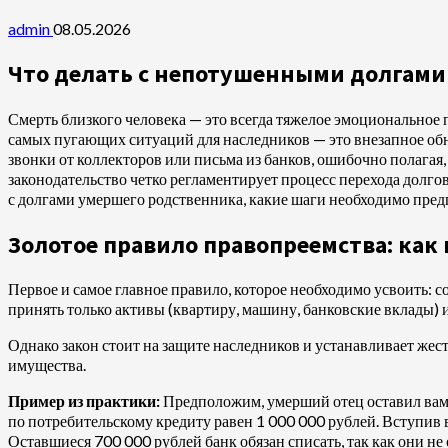
admin
08.05.2026
Что делать с непотушенными долгами
Смерть близкого человека — это всегда тяжелое эмоциональное
самых пугающих ситуаций для наследников — это внезапное об
звонки от коллекторов или письма из банков, ошибочно полагая,
законодательство четко регламентирует процесс перехода долгов 
с долгами умершего родственника, какие шаги необходимо пред
Золотое правило правопреемства: как
Первое и самое главное правило, которое необходимо усвоить: с
принять только активы (квартиру, машину, банковские вклады) и
Однако закон стоит на защите наследников и устанавливает жес
имущества.
Пример из практики:
Предположим, умерший отец оставил вам в
по потребительскому кредиту равен 1 000 000 рублей. Вступив в
Оставшиеся 700 000 рублей банк обязан списать, так как они не