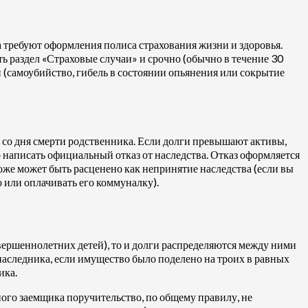
 требуют оформления полиса страхования жизни и здоровья.
ь раздел «Страховые случаи» и срочно (обычно в течение 30
и (самоубийство, гибель в состоянии опьянения или сокрытие
 со дня смерти родственника. Если долги превышают активы,
о написать официальный отказ от наследства. Отказ оформляется
тоже может быть расценено как непринятие наследства (если вы
 или оплачивать его коммуналку).
овершеннолетних детей), то и долги распределяются между ними
наследника, если имущество было поделено на троих в равных
ика.
ного заемщика поручительство, по общему правилу, не