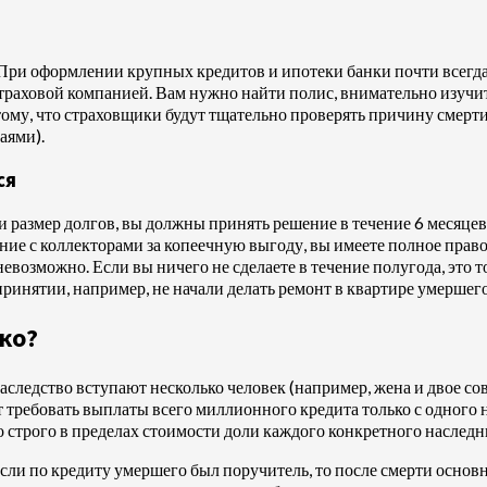
При оформлении крупных кредитов и ипотеки банки почти всегда
страховой компанией. Вам нужно найти полис, внимательно изучит
 тому, что страховщики будут тщательно проверять причину смерт
аями).
ся
 размер долгов, вы должны принять решение в течение 6 месяцев
ение с коллекторами за копеечную выгоду, вы имеете полное прав
евозможно. Если вы ничего не сделаете в течение полугода, это 
ринятии, например, не начали делать ремонт в квартире умершего
ко?
наследство вступают несколько человек (например, жена и двое с
 требовать выплаты всего миллионного кредита только с одного 
о строго в пределах стоимости доли каждого конкретного наследн
Если по кредиту умершего был поручитель, то после смерти основ