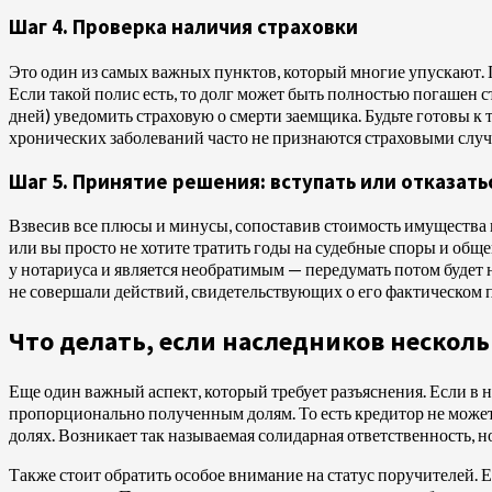
Шаг 4. Проверка наличия страховки
Это один из самых важных пунктов, который многие упускают. 
Если такой полис есть, то долг может быть полностью погашен 
дней) уведомить страховую о смерти заемщика. Будьте готовы к
хронических заболеваний часто не признаются страховыми случ
Шаг 5. Принятие решения: вступать или отказать
Взвесив все плюсы и минусы, сопоставив стоимость имущества и
или вы просто не хотите тратить годы на судебные споры и общ
у нотариуса и является необратимым — передумать потом будет н
не совершали действий, свидетельствующих о его фактическом п
Что делать, если наследников несколь
Еще один важный аспект, который требует разъяснения. Если в 
пропорционально полученным долям. То есть кредитор не может
долях. Возникает так называемая солидарная ответственность, н
Также стоит обратить особое внимание на статус поручителей. 