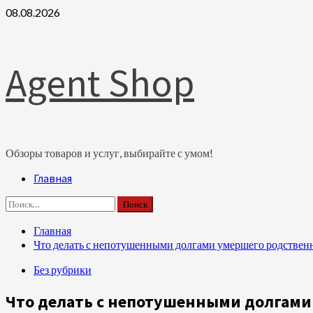
Перейти
08.08.2026
к
содержимому
Agent Shop
Обзоры товаров и услуг, выбирайте с умом!
Основное
Главная
меню
Найти:
Главная
Что делать с непотушенными долгами умершего родственн
Без рубрики
Что делать с непотушенными долгами