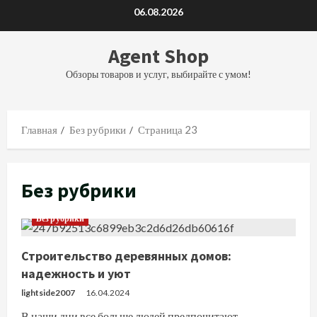
Перейти
06.08.2026
к
содержимому
Agent Shop
Обзоры товаров и услуг, выбирайте с умом!
Главная
Без рубрики
Страница 23
Без рубрики
Без рубрики
Строительство деревянных домов:
надежность и уют
lightside2007
16.04.2024
В наши дни все больше людей предпочитают