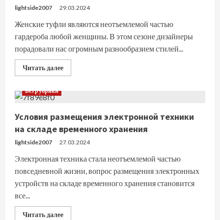
lightside2007
29.03.2024
Женские туфли являются неотъемлемой частью
гардероба любой женщины. В этом сезоне дизайнеры
порадовали нас огромным разнообразием стилей...
Прочитать
Читать далее
больше
о
Модные
Без рубрики
женские
туфли
2024:
Условия размещения электронной техники
обзор
трендов
на складе временного хранения
lightside2007
27.03.2024
Электронная техника стала неотъемлемой частью
повседневной жизни, вопрос размещения электронных
устройств на складе временного хранения становится
все...
Прочитать
Читать далее