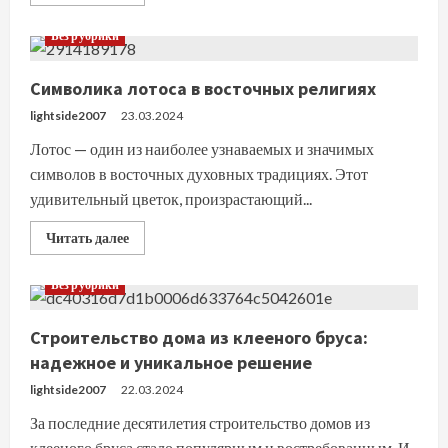
больше
о
Условия
Без рубрики
размещения
электронной
техники
Символика лотоса в восточных религиях
на
складе
временного
lightside2007
23.03.2024
хранения
Лотос — один из наиболее узнаваемых и значимых
символов в восточных духовных традициях. Этот
удивительный цветок, произрастающий...
Прочитать
Читать далее
больше
о
Символика
Без рубрики
лотоса
в
восточных
Строительство дома из клееного бруса:
религиях
надежное и уникальное решение
lightside2007
22.03.2024
За последние десятилетия строительство домов из
клееного бруса стало популярным и востребованным. И