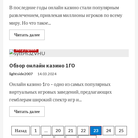
В последние годы онлайн казино стали популярным
развлечением, привлекая миллионы игроков по всему
миру. Но что такое...
Прочитать
Читать далее
больше
о
Онлайн
Без рубрики
казино:
где
азарт
Обзор онлайн казино 1ГО
и
современность
переплетаются
lightside2007
14.03.2024
Онлайн казино 1го – одно из самых популярных
виртуальных игровых заведений, предлагающих
гемблерам широкий спектр игр и...
Прочитать
Читать далее
больше
о
Обзор
онлайн
Пагинация
Назад
1
…
20
21
22
23
24
25
казино
1ГО