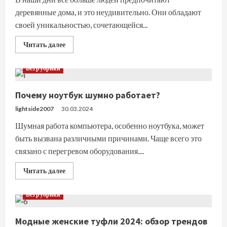
деревянные дома, и это неудивительно. Они обладают
своей уникальностью, сочетающейся...
Прочитать
Читать далее
больше
о
Строительство
Без рубрики
деревянных
домов:
надежность
Почему ноутбук шумно работает?
и
уют
lightside2007
30.03.2024
Шумная работа компьютера, особенно ноутбука, может
быть вызвана различными причинами. Чаще всего это
связано с перегревом оборудования....
Прочитать
Читать далее
больше
о
Почему
Без рубрики
ноутбук
шумно
работает?
Модные женские туфли 2024: обзор трендов