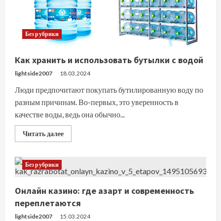
для
отделки
Без рубрики
Как хранить и использовать бутылки с водой
lightside2007
18.03.2024
Люди предпочитают покупать бутилированную воду по
разным причинам. Во-первых, это уверенность в
качестве воды, ведь она обычно...
Прочитать
Читать далее
больше
о
Как
хранить
Без рубрики
и
использовать
бутылки
с
Онлайн казино: где азарт и современность
водой
переплетаются
lightside2007
15.03.2024