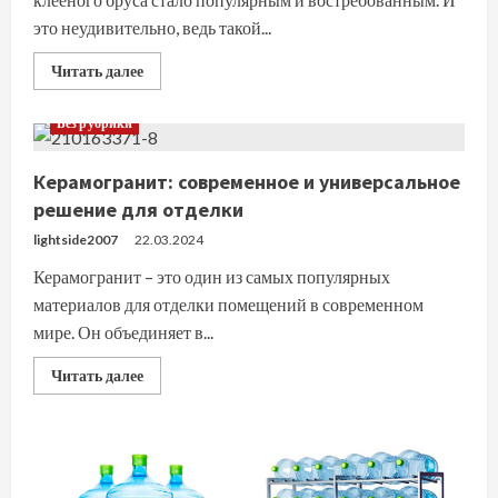
это неудивительно, ведь такой...
Прочитать
Читать далее
больше
о
Строительство
Без рубрики
дома
из
клееного
Керамогранит: современное и универсальное
бруса:
надежное
решение для отделки
и
уникальное
lightside2007
22.03.2024
решение
Керамогранит – это один из самых популярных
материалов для отделки помещений в современном
мире. Он объединяет в...
Прочитать
Читать далее
больше
о
Керамогранит:
современное
и
универсальное
решение